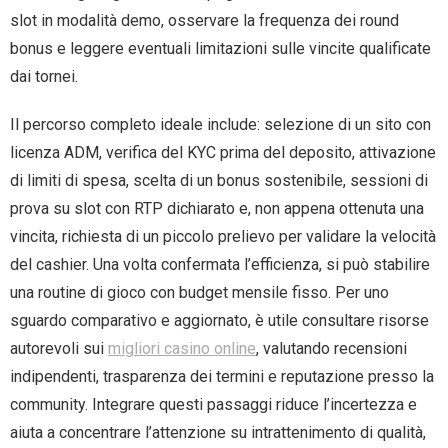
slot in modalità demo, osservare la frequenza dei round
bonus e leggere eventuali limitazioni sulle vincite qualificate
dai tornei.
Il percorso completo ideale include: selezione di un sito con
licenza ADM, verifica del KYC prima del deposito, attivazione
di limiti di spesa, scelta di un bonus sostenibile, sessioni di
prova su slot con RTP dichiarato e, non appena ottenuta una
vincita, richiesta di un piccolo prelievo per validare la velocità
del cashier. Una volta confermata l’efficienza, si può stabilire
una routine di gioco con budget mensile fisso. Per uno
sguardo comparativo e aggiornato, è utile consultare risorse
autorevoli sui
migliori casino online
, valutando recensioni
indipendenti, trasparenza dei termini e reputazione presso la
community. Integrare questi passaggi riduce l’incertezza e
aiuta a concentrare l’attenzione su intrattenimento di qualità,