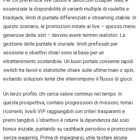
Per chi preferisce live casino e tavoli con croupier reali, è
essenziale la disponibilità di varianti multiple di roulette e
blackjack, limiti di puntata differenziati e streaming stabile. In
questo scenario, le promozioni mirate al live – spesso meno
generose delle slot – devono avere termini realistici. La
gestione delle puntate è cruciale: limiti prefissati per
sessione e obiettivi chiari sono la base per un
intrattenimento sostenibile. Un buon portale consente rapidi
switch tra tavoli e statistiche chiare sulle ultime mani o spin,
evitando soluzioni lente che interrompono il flusso di gioco.
Un terzo profilo: chi cerca valore continuo nel tempo. In
questa prospettiva, contano progressioni di missioni, tornei
ricorrenti, livelli VIP raggiungibili con criteri trasparenti e
premi tangibili. L’obiettivo è ridurre la dipendenza dal solo
bonus iniziale, puntando su cashback periodico e promozioni
senza wagering. Prima di impegnarsi, utile testare alcune