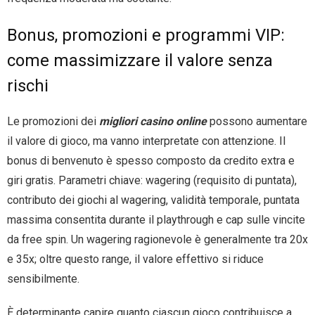
Bonus, promozioni e programmi VIP:
come massimizzare il valore senza
rischi
Le promozioni dei
migliori casino online
possono aumentare
il valore di gioco, ma vanno interpretate con attenzione. Il
bonus di benvenuto è spesso composto da credito extra e
giri gratis. Parametri chiave: wagering (requisito di puntata),
contributo dei giochi al wagering, validità temporale, puntata
massima consentita durante il playthrough e cap sulle vincite
da free spin. Un wagering ragionevole è generalmente tra 20x
e 35x; oltre questo range, il valore effettivo si riduce
sensibilmente.
È determinante capire quanto ciascun gioco contribuisce a