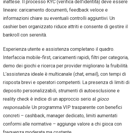
inattese. Il processo KYC (verifica dell’identità) deve essere
lineare: caricamento documenti, feedback veloce e
informazioni chiare su eventuali controlli aggiuntivi. Un
cashier ben organizzato riduce attriti e consente di gestire il
bankroll con serenità.
Esperienza utente e assistenza completano il quadro.
Interfaccia mobile-first, caricamenti rapidi, filtri per categoria,
demo dei giochi e ricerca per provider migliorano la fruibilità.
L’assistenza ideale è multicanale (chat, email), con tempi di
risposta brevi e operatori competenti. La presenza di limiti di
deposito personalizzabili, strumenti di autoesclusione e
reality check è indice di un approccio serio al
gioco
responsabile
. Un programma VIP trasparente con benefici
concreti – cashback, manager dedicato, limiti aumentati
conformi alle normative – aggiunge valore a chi gioca con
frequenza moderata ma costante.