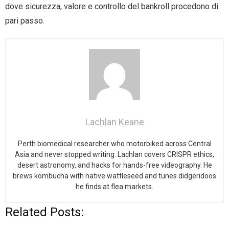
dove sicurezza, valore e controllo del bankroll procedono di
pari passo.
Lachlan Keane
Perth biomedical researcher who motorbiked across Central
Asia and never stopped writing. Lachlan covers CRISPR ethics,
desert astronomy, and hacks for hands-free videography. He
brews kombucha with native wattleseed and tunes didgeridoos
he finds at flea markets.
Related Posts: