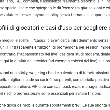
 italiano, T&C completi, e assistenza realmente disponibile in l
e specializzate che spiegano le differenze tra giurisdizioni e cri
ome valutare licenze, payout e policy senza fermarsi all’apparenza
ofili di giocatori e casi d’uso per scegliere 
 meglio le scelte: il “casual player” cerca intrattenimento senza
, un RTP trasparente e funzioni di promemoria per sessioni moder
 contrario, l’“appassionato del live” desidera studi moderni, dealer
bet: qui la qualità del provider (ad esempio colossi del live) e la p
ozioni non sticky, wagering chiari e calendario di tornei/missioni
 scelta migliore ricade su casinò trasparenti, con storicità posit
di deposito e prelievo, VIP club con cashback reale, manager dedica
l rischio professionale sono essenziali per evitare frizioni.
che gioca da mobile durante spostamenti brevi. Le sue priorità 