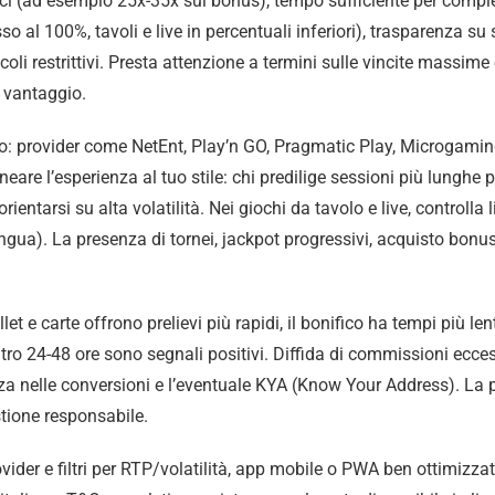
ici (ad esempio 25x-35x sul bonus), tempo sufficiente per completa
so al 100%, tavoli e live in percentuali inferiori), trasparenza s
li restrittivi. Presta attenzione a termini sulle vincite massime e 
l vantaggio.
to: provider come NetEnt, Play’n GO, Pragmatic Play, Microgaming,
ineare l’esperienza al tuo stile: chi predilige sessioni più lunghe 
entarsi su alta volatilità. Nei giochi da tavolo e live, controlla li
ilingua). La presenza di tornei, jackpot progressivi, acquisto bon
let e carte offrono prelievi più rapidi, il bonifico ha tempi più 
ro 24-48 ore sono segnali positivi. Diffida di commissioni eccess
zza nelle conversioni e l’eventuale KYA (Know Your Address). La pr
tione responsabile.
r provider e filtri per RTP/volatilità, app mobile o PWA ben ottimi