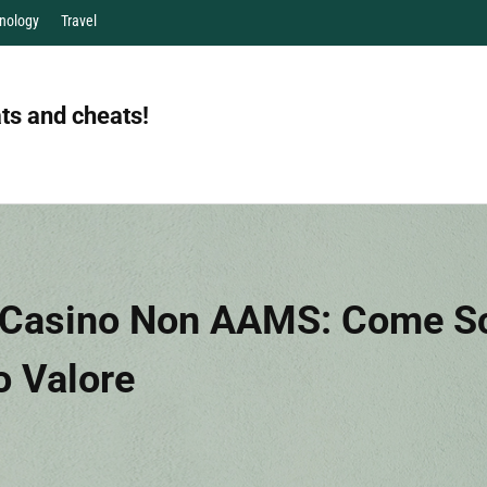
nology
Travel
ts and cheats!
ti Casino Non AAMS: Come Sc
o Valore