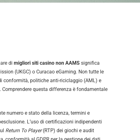
lare di
migliori siti casino non AAMS
significa
mission (UKGC) o Curacao eGaming. Non tutte le
 conformità, politiche anti-riciclaggio (AML) e
iche. Comprendere questa differenza è fondamentale
nte numero e stato della licenza, termini e
oesclusione. L’uso di certificazioni indipendenti
sul
Return To Player
(RTP) dei giochi e audit
ta, conformità al GDPR per la gestione dei dati