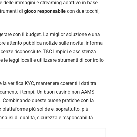
ne delle immagini e streaming adattivo in base
strumenti di
gioco responsabile
con due tocchi,
rare con il budget. La miglior soluzione è una
ore attento pubblica notizie sulle novità, informa
 licenze riconosciute, T&C limpidi e assistenza
 le leggi locali e utilizzare strumenti di controllo
 la verifica KYC, mantenere coerenti i dati tra
asticamente i tempi. Un buon casinò non AAMS
rd. Combinando queste buone pratiche con la
o piattaforme più solide e, soprattutto, più
alisi di qualità, sicurezza e responsabilità.