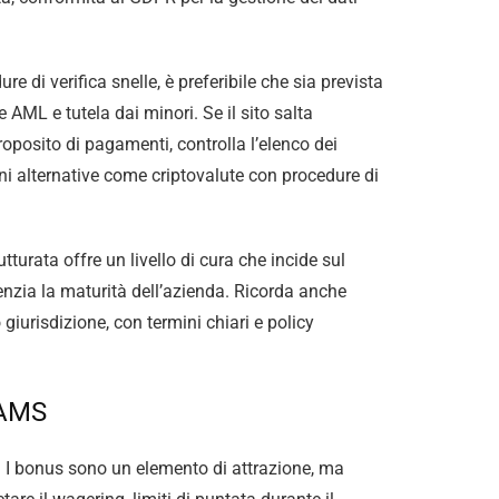
e di verifica snelle, è preferibile che sia prevista
AML e tutela dai minori. Se il sito salta
proposito di pagamenti, controlla l’elenco dei
ioni alternative come criptovalute con procedure di
tturata offre un livello di cura che incide sul
denzia la maturità dell’azienda. Ricorda anche
o giurisdizione, con termini chiari e policy
 AAMS
e”. I bonus sono un elemento di attrazione, ma