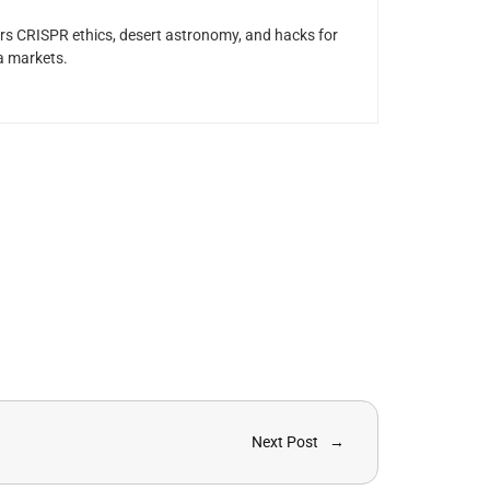
rs CRISPR ethics, desert astronomy, and hacks for
a markets.
Next Post