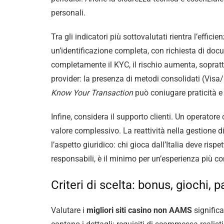
personali.
Tra gli indicatori più sottovalutati rientra l’effi
un’identificazione completa, con richiesta di doc
completamente il KYC, il rischio aumenta, soprattut
provider: la presenza di metodi consolidati (Visa/M
Know Your Transaction
può coniugare praticità e 
Infine, considera il supporto clienti. Un operatore 
valore complessivo. La reattività nella gestione d
l’aspetto giuridico: chi gioca dall’Italia deve rispe
responsabili, è il minimo per un’esperienza più co
Criteri di scelta: bonus, giochi,
Valutare i
migliori siti casino non AAMS
significa