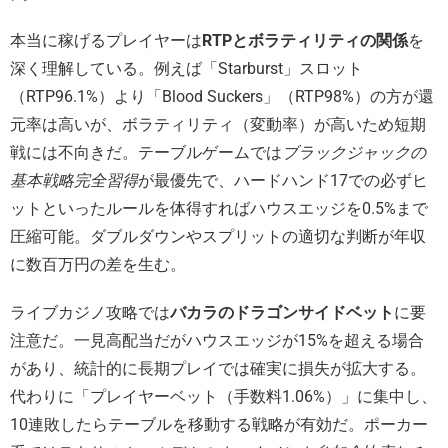
本当に稼げるプレイヤーは
RTPとボラティリティの関係
を
深く理解している。例えば「Starburst」スロット
（RTP96.1%）より「Blood Suckers」（RTP98%）の方が還
元率は高いが、ボラティリティ（変動率）が高いため短期
戦には不向きだ。テーブルゲームでは
ブラックジャックの
基本戦略完全習得
が最優先で、ハードハンド17での必ずヒ
ットといったルールを体得すればハウスエッジを0.5%まで
圧縮可能。ダブルダウンやスプリットの適切な判断が年収
に数百万円の差を生む。
ライブカジノ攻略では
バカラのドラゴンサイドベット
に要
注意だ。一見高配当だがハウスエッジが15%を超える場合
があり、統計的に長期プレイでは確実に損失が拡大する。
代わりに「プレイヤーベット（手数料1.06%）」に集中し、
10連敗したらテーブルを移動する戦略が有効だ。ポーカー