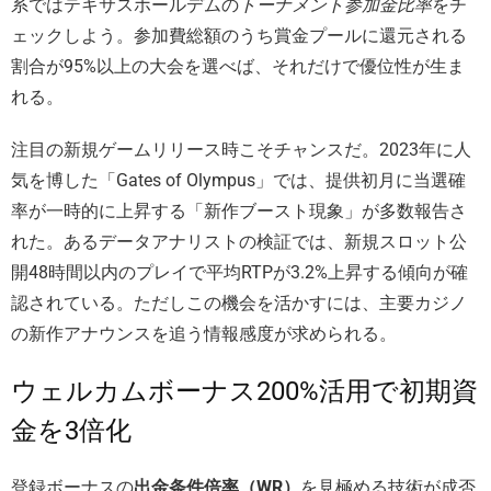
系ではテキサスホールデムの
トーナメント参加金比率
をチ
ェックしよう。参加費総額のうち賞金プールに還元される
割合が95%以上の大会を選べば、それだけで優位性が生ま
れる。
注目の新規ゲームリリース時こそチャンスだ。2023年に人
気を博した「Gates of Olympus」では、提供初月に当選確
率が一時的に上昇する「新作ブースト現象」が多数報告さ
れた。あるデータアナリストの検証では、新規スロット公
開48時間以内のプレイで平均RTPが3.2%上昇する傾向が確
認されている。ただしこの機会を活かすには、主要カジノ
の新作アナウンスを追う情報感度が求められる。
ウェルカムボーナス200%活用で初期資
金を3倍化
登録ボーナスの
出金条件倍率（WR）
を見極める技術が成否