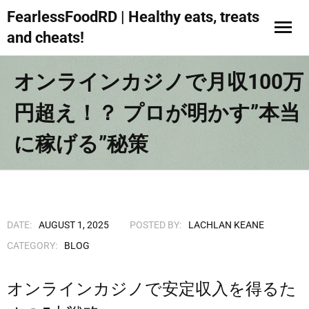
FearlessFoodRD | Healthy eats, treats
and cheats!
オンラインカジノで月収100万
円超え！？ プロが明かす”本当
に稼げる”秘策
DATE:
AUGUST 1, 2025
POSTED BY:
LACHLAN KEANE
CATEGORY:
BLOG
オンラインカジノで安定収入を得るた