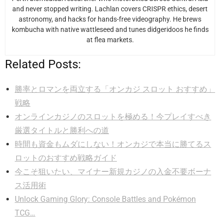
and never stopped writing. Lachlan covers CRISPR ethics, desert
astronomy, and hacks for hands-free videography. He brews
kombucha with native wattleseed and tunes didgeridoos he finds
at flea markets.
Related Posts:
勝率とロマンを両立する「オンカジ スロット おすすめ」
戦略
オンラインカジノのスロットを極める！今プレイすべき
厳選タイトルと勝利への道
時間も資金もムダにしない！オンカジで本当に勝てるス
ロットのおすすめ戦略ガイド
今こそ狙いたい、マイナー新規カジノの入金不要ボーナ
ス活用術
Unlock Gaming Glory: Console Battles and Pokémon
TCG…