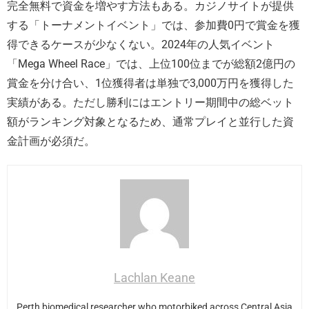
完全無料で資金を増やす方法もある。カジノサイトが提供
する「トーナメントイベント」では、参加費0円で賞金を獲
得できるケースが少なくない。2024年の人気イベント
「Mega Wheel Race」では、上位100位までが総額2億円の
賞金を分け合い、1位獲得者は単独で3,000万円を獲得した
実績がある。ただし勝利にはエントリー期間中の総ベット
額がランキング対象となるため、通常プレイと並行した資
金計画が必須だ。
Lachlan Keane
Perth biomedical researcher who motorbiked across Central Asia