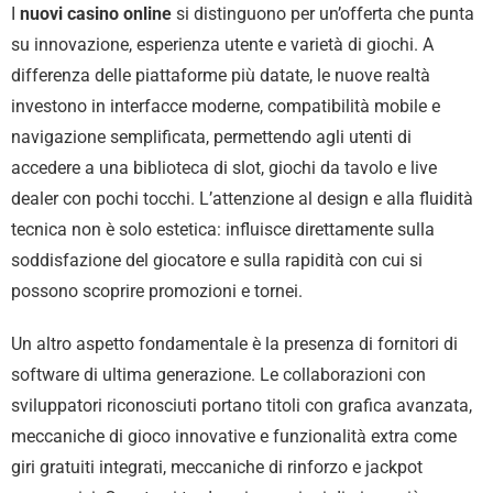
I
nuovi casino online
si distinguono per un’offerta che punta
su innovazione, esperienza utente e varietà di giochi. A
differenza delle piattaforme più datate, le nuove realtà
investono in interfacce moderne, compatibilità mobile e
navigazione semplificata, permettendo agli utenti di
accedere a una biblioteca di slot, giochi da tavolo e live
dealer con pochi tocchi. L’attenzione al design e alla fluidità
tecnica non è solo estetica: influisce direttamente sulla
soddisfazione del giocatore e sulla rapidità con cui si
possono scoprire promozioni e tornei.
Un altro aspetto fondamentale è la presenza di fornitori di
software di ultima generazione. Le collaborazioni con
sviluppatori riconosciuti portano titoli con grafica avanzata,
meccaniche di gioco innovative e funzionalità extra come
giri gratuiti integrati, meccaniche di rinforzo e jackpot