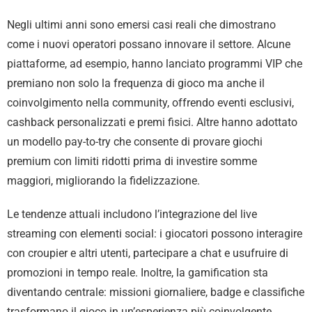
Negli ultimi anni sono emersi casi reali che dimostrano
come i nuovi operatori possano innovare il settore. Alcune
piattaforme, ad esempio, hanno lanciato programmi VIP che
premiano non solo la frequenza di gioco ma anche il
coinvolgimento nella community, offrendo eventi esclusivi,
cashback personalizzati e premi fisici. Altre hanno adottato
un modello pay-to-try che consente di provare giochi
premium con limiti ridotti prima di investire somme
maggiori, migliorando la fidelizzazione.
Le tendenze attuali includono l’integrazione del live
streaming con elementi social: i giocatori possono interagire
con croupier e altri utenti, partecipare a chat e usufruire di
promozioni in tempo reale. Inoltre, la gamification sta
diventando centrale: missioni giornaliere, badge e classifiche
trasformano il gioco in un’esperienza più coinvolgente,