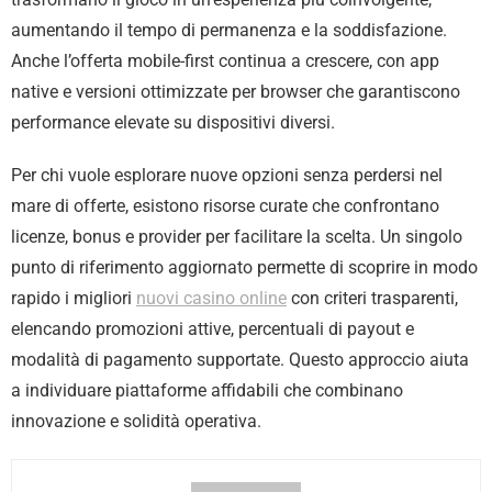
aumentando il tempo di permanenza e la soddisfazione.
Anche l’offerta mobile-first continua a crescere, con app
native e versioni ottimizzate per browser che garantiscono
performance elevate su dispositivi diversi.
Per chi vuole esplorare nuove opzioni senza perdersi nel
mare di offerte, esistono risorse curate che confrontano
licenze, bonus e provider per facilitare la scelta. Un singolo
punto di riferimento aggiornato permette di scoprire in modo
rapido i migliori
nuovi casino online
con criteri trasparenti,
elencando promozioni attive, percentuali di payout e
modalità di pagamento supportate. Questo approccio aiuta
a individuare piattaforme affidabili che combinano
innovazione e solidità operativa.