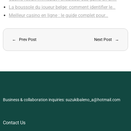
La boussole du joueur belge: comment identifier le…
Meilleur casino en ligne : le guide complet pour…
Prev Post
Next Post
Business & collaboration inquiries:
suzukibaleno_a@hotmail.com
Contact Us