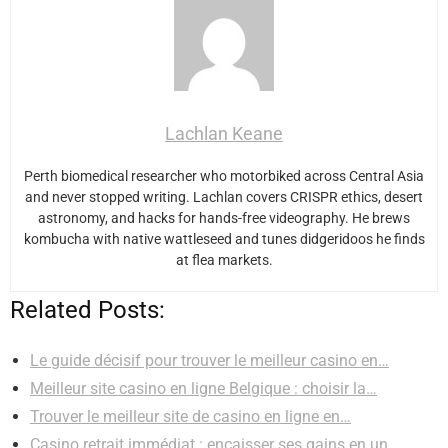
Lachlan Keane
Perth biomedical researcher who motorbiked across Central Asia
and never stopped writing. Lachlan covers CRISPR ethics, desert
astronomy, and hacks for hands-free videography. He brews
kombucha with native wattleseed and tunes didgeridoos he finds
at flea markets.
Related Posts:
Le guide décisif pour trouver le meilleur casino en…
Meilleur site casino en ligne Belgique : choisir la…
Trouver le meilleur site de casino en ligne en…
Casino retrait immédiat : encaisser ses gains en un…