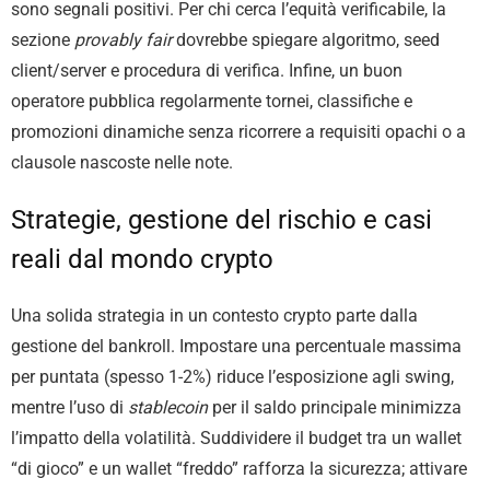
sono segnali positivi. Per chi cerca l’equità verificabile, la
sezione
provably fair
dovrebbe spiegare algoritmo, seed
client/server e procedura di verifica. Infine, un buon
operatore pubblica regolarmente tornei, classifiche e
promozioni dinamiche senza ricorrere a requisiti opachi o a
clausole nascoste nelle note.
Strategie, gestione del rischio e casi
reali dal mondo crypto
Una solida strategia in un contesto crypto parte dalla
gestione del bankroll. Impostare una percentuale massima
per puntata (spesso 1-2%) riduce l’esposizione agli swing,
mentre l’uso di
stablecoin
per il saldo principale minimizza
l’impatto della volatilità. Suddividere il budget tra un wallet
“di gioco” e un wallet “freddo” rafforza la sicurezza; attivare