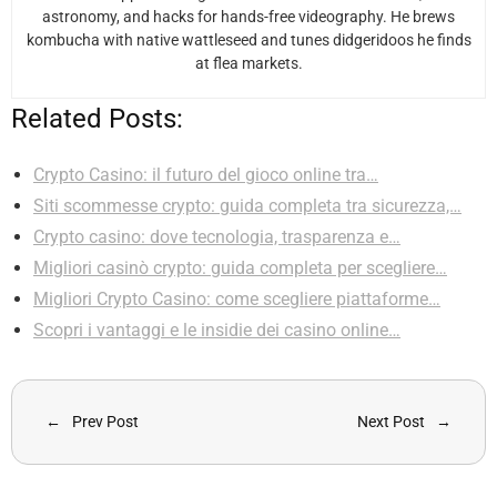
astronomy, and hacks for hands-free videography. He brews
kombucha with native wattleseed and tunes didgeridoos he finds
at flea markets.
Related Posts:
Crypto Casino: il futuro del gioco online tra…
Siti scommesse crypto: guida completa tra sicurezza,…
Crypto casino: dove tecnologia, trasparenza e…
Migliori casinò crypto: guida completa per scegliere…
Migliori Crypto Casino: come scegliere piattaforme…
Scopri i vantaggi e le insidie dei casino online…
Prev Post
Next Post