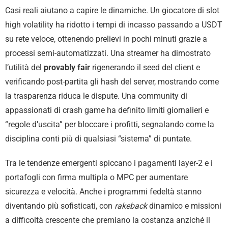
Casi reali aiutano a capire le dinamiche. Un giocatore di slot
high volatility ha ridotto i tempi di incasso passando a USDT
su rete veloce, ottenendo prelievi in pochi minuti grazie a
processi semi-automatizzati. Una streamer ha dimostrato
l’utilità del
provably fair
rigenerando il seed del client e
verificando post-partita gli hash del server, mostrando come
la trasparenza riduca le dispute. Una community di
appassionati di crash game ha definito limiti giornalieri e
“regole d’uscita” per bloccare i profitti, segnalando come la
disciplina conti più di qualsiasi “sistema” di puntate.
Tra le tendenze emergenti spiccano i pagamenti layer-2 e i
portafogli con firma multipla o MPC per aumentare
sicurezza e velocità. Anche i programmi fedeltà stanno
diventando più sofisticati, con
rakeback
dinamico e missioni
a difficoltà crescente che premiano la costanza anziché il