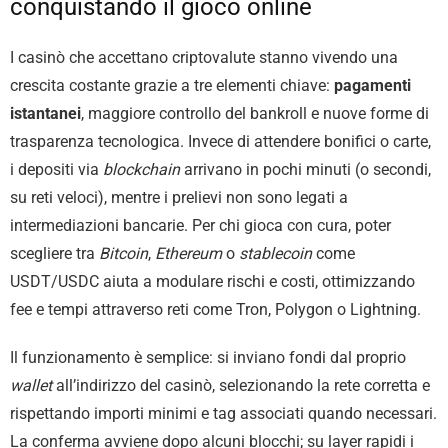
conquistando il gioco online
I casinò che accettano criptovalute stanno vivendo una
crescita costante grazie a tre elementi chiave:
pagamenti
istantanei
, maggiore controllo del bankroll e nuove forme di
trasparenza tecnologica. Invece di attendere bonifici o carte,
i depositi via
blockchain
arrivano in pochi minuti (o secondi,
su reti veloci), mentre i prelievi non sono legati a
intermediazioni bancarie. Per chi gioca con cura, poter
scegliere tra
Bitcoin
,
Ethereum
o
stablecoin
come
USDT/USDC aiuta a modulare rischi e costi, ottimizzando
fee e tempi attraverso reti come Tron, Polygon o Lightning.
Il funzionamento è semplice: si inviano fondi dal proprio
wallet
all’indirizzo del casinò, selezionando la rete corretta e
rispettando importi minimi e tag associati quando necessari.
La conferma avviene dopo alcuni blocchi; su layer rapidi i