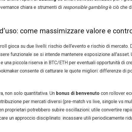
overnance chiara e strumenti di
responsible gambling
è ciò che di
i d’uso: come massimizzare valore e contro
oll gioca su due livelli: rischio dell’evento e rischio di mercato.
 essere funzionale se si intende mantenere esposizione all’asset.
una piccola riserva in BTC/ETH per eventuali opportunità di cres
ookmaker consente di catturare le quote migliori: differenze di p
va, non solo quantitativa. Un
bonus di benvenuto
con rollover ec
ribuzione per mercati diversi (pre-match vs live, singole vs multi
ken proprietari potrebbero subire oscillazioni: utile convertire ra
licare un approccio disciplinato: incassare utili periodicamente rid