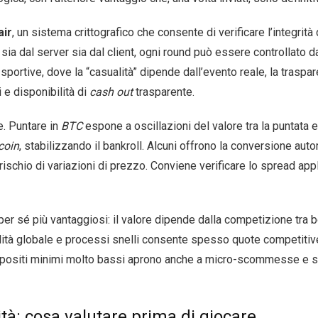
air
, un sistema crittografico che consente di verificare l’integrità
sia dal server sia dal client, ogni round può essere controllato d
ortive, dove la “casualità” dipende dall’evento reale, la traspar
 e disponibilità di
cash out
trasparente.
e. Puntare in
BTC
espone a oscillazioni del valore tra la puntata 
coin
, stabilizzando il bankroll. Alcuni offrono la conversione auto
rischio di variazioni di prezzo. Conviene verificare lo spread appl
i per sé più vantaggiosi: il valore dipende dalla competizione tra
idità globale e processi snelli consente spesso quote competitive
 i depositi minimi molto bassi aprono anche a micro-scommesse e s
ità: cosa valutare prima di giocare