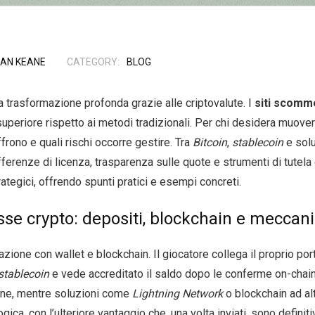
AN KEANE
CATEGORY:
BLOG
trasformazione profonda grazie alle criptovalute. I
siti scomm
y superiore rispetto ai metodi tradizionali. Per chi desidera muov
ffrono e quali rischi occorre gestire. Tra
Bitcoin
,
stablecoin
e solu
ifferenze di licenza, trasparenza sulle quote e strumenti di tutel
rategici, offrendo spunti pratici e esempi concreti.
e crypto: depositi, blockchain e meccanic
razione con wallet e blockchain. Il giocatore collega il proprio po
stablecoin
e vede accreditato il saldo dopo le conferme on-chain.
ione, mentre soluzioni come
Lightning Network
o blockchain ad alt
ogica, con l’ulteriore vantaggio che, una volta inviati, sono defini