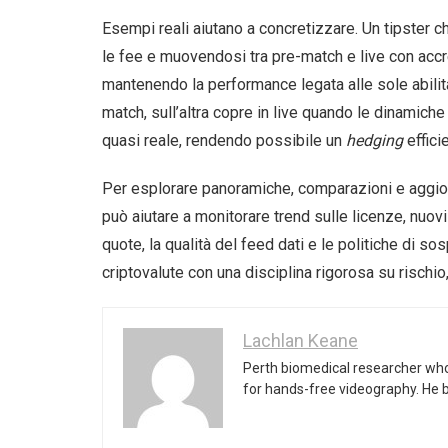
Esempi reali aiutano a concretizzare. Un tipster 
le fee e muovendosi tra pre-match e live con accred
mantenendo la performance legata alle sole abilità 
match, sull’altra copre in live quando le dinamich
quasi reale, rendendo possibile un
hedging
effici
Per esplorare panoramiche, comparazioni e aggiorn
può aiutare a monitorare trend sulle licenze, nuov
quote, la qualità del feed dati e le politiche di 
criptovalute con una disciplina rigorosa su rischi
Lachlan Keane
Perth biomedical researcher who
for hands-free videography. He 