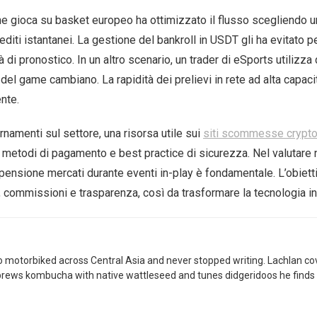
che gioca su basket europeo ha ottimizzato il flusso scegliendo 
iti istantanei. La gestione del bankroll in USDT gli ha evitato per
di pronostico. In un altro scenario, un trader di eSports utilizza
e del game cambiano. La rapidità dei prelievi in rete ad alta cap
ente.
amenti sul settore, una risorsa utile sui
siti scommesse crypt
i metodi di pagamento e best practice di sicurezza. Nel valutare n
sospensione mercati durante eventi in-play è fondamentale. L’obiet
o, commissioni e trasparenza, così da trasformare la tecnologia i
 motorbiked across Central Asia and never stopped writing. Lachlan co
brews kombucha with native wattleseed and tunes didgeridoos he finds 