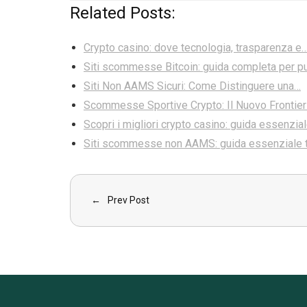
Related Posts:
Crypto casino: dove tecnologia, trasparenza e
Siti scommesse Bitcoin: guida completa per p
Siti Non AAMS Sicuri: Come Distinguere una…
Scommesse Sportive Crypto: Il Nuovo Frontier
Scopri i migliori crypto casino: guida essenzia
Siti scommesse non AAMS: guida essenziale 
Prev Post