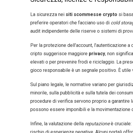
La sicurezza nei
siti scommesse crypto
si basa
preferire operatori che facciano uso di
cold stora
audit indipendente delle riserve o sistemi di prova
Per la protezione dell’account, l’autenticazione a d
cripto suggerisce maggiore
privacy
, non signifi
elevati o per prevenire frodi e riciclaggio. La pres
gioco responsabile è un segnale positivo. È utile v
Sul piano legale, le normative variano per giurisdiz
minorile, sulla pubblicità e sulla tutela dei consum
procedure di verifica servono proprio a garantire 
possono essere imponibili e la movimentazione di 
Infine, la valutazione della
reputazione
è cruciale:
rischio di esperienze negative. Alcuni portali off