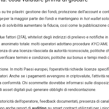
 su tre pilastri: gestione dei fondi, protezione dell’account e con
ge
per la maggior parte dei fondi e mantengano in
hot wallet
solo 
 di solvibilità aumentano la fiducia, così come la pubblicazione d
ue fattori (2FA), whitelist degli indirizzi di prelievo e notifiche
ca anonimato totale: molti operatori adottano procedure
KYC/AML
enza di una licenza rilasciata da autorità riconosciute, politiche 
erificare termini e condizioni, politiche sui bonus e tempi medi d
ione. In molti Paesi europei, l’operatività richiede licenze specifi
atori. Anche se i pagamenti avvengono in criptovalute, l’attività re
la conformità. Chi scommette dovrebbe informarsi sulle disposizio
asset digitali può generare obblighi di rendicontazione.
 storicità dell’operatore, feedback documentati, presenza di canali
rono anche report di
auditing
su smart contract utilizzati per i gi