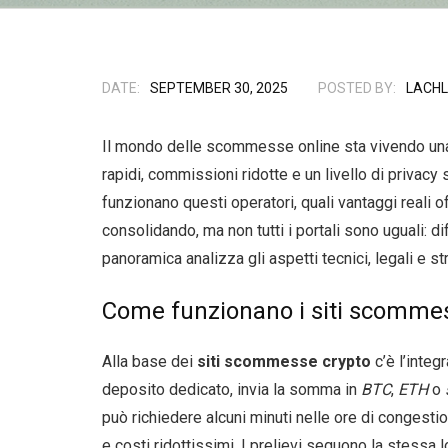
DATE:
SEPTEMBER 30, 2025
POSTED BY:
LACHL
Il mondo delle scommesse online sta vivendo una 
rapidi, commissioni ridotte e un livello di privac
funzionano questi operatori, quali vantaggi reali o
consolidando, ma non tutti i portali sono uguali: d
panoramica analizza gli aspetti tecnici, legali e st
Come funzionano i siti scommess
Alla base dei
siti scommesse crypto
c’è l’integ
deposito dedicato, invia la somma in
BTC
,
ETH
o
può richiedere alcuni minuti nelle ore di congest
e costi ridottissimi. I prelievi seguono la stessa l