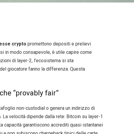
esse crypto
promettono depositi e prelievi
ersi in modo consapevole, è utile capire come
zioni di layer-2, l’ecosistema si sta
a del giocatore fanno la differenza. Questa
he “provably fair”
rtafoglio non-custodial o genera un indirizzo di
 La velocità dipende dalla rete: Bitcoin su layer-1
a capacità garantiscono accrediti quasi istantanei
tivi e non subiscono chargeback tipici delle carte.