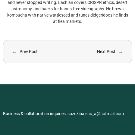
and never stopped writing. Lachlan covers CRISPR ethics, desert
astronomy, and hacks for hands-free videography. He brews
kombucha with native wattleseed and tunes didgeridoos he finds
at flea markets.
Prev Post
Next Post
Business & collaboration inquiries:
suzukibaleno_a@hotmail.com