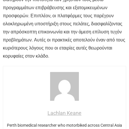
προγραμμάτων επιβράβευσης και εξατομικευμένων
προσφορών. Επιπλέον, οι πλατφόρμες τους παρέχουν
ολοκληρωμένη υποστήριξη στους πελάτες, διασφαλίζοντας
την απρόσκοπτη επικοινωνία και την άμεση επίλυση τυχόν
προβλημάτων. Αυτές οι πρακτικές αποτελούν έναν από τους
κυριότερους λόγους που οι εταιρίες αυτές θεωρούνται
κορυφαίες στον κλάδο.
Lachlan Keane
Perth biomedical researcher who motorbiked across Central Asia