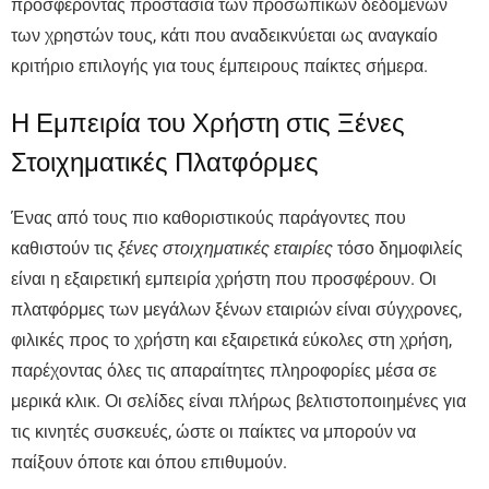
προσφέροντας προστασία των προσωπικών δεδομένων
των χρηστών τους, κάτι που αναδεικνύεται ως αναγκαίο
κριτήριο επιλογής για τους έμπειρους παίκτες σήμερα.
Η Εμπειρία του Χρήστη στις Ξένες
Στοιχηματικές Πλατφόρμες
Ένας από τους πιο καθοριστικούς παράγοντες που
καθιστούν τις
ξένες στοιχηματικές εταιρίες
τόσο δημοφιλείς
είναι η εξαιρετική εμπειρία χρήστη που προσφέρουν. Οι
πλατφόρμες των μεγάλων ξένων εταιριών είναι σύγχρονες,
φιλικές προς το χρήστη και εξαιρετικά εύκολες στη χρήση,
παρέχοντας όλες τις απαραίτητες πληροφορίες μέσα σε
μερικά κλικ. Οι σελίδες είναι πλήρως βελτιστοποιημένες για
τις κινητές συσκευές, ώστε οι παίκτες να μπορούν να
παίξουν όποτε και όπου επιθυμούν.