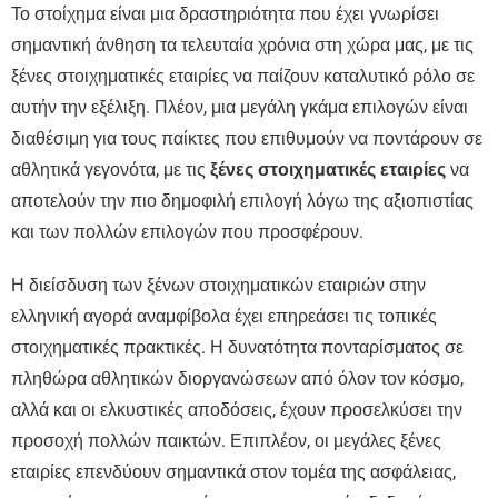
Το στοίχημα είναι μια δραστηριότητα που έχει γνωρίσει
σημαντική άνθηση τα τελευταία χρόνια στη χώρα μας, με τις
ξένες στοιχηματικές εταιρίες να παίζουν καταλυτικό ρόλο σε
αυτήν την εξέλιξη. Πλέον, μια μεγάλη γκάμα επιλογών είναι
διαθέσιμη για τους παίκτες που επιθυμούν να ποντάρουν σε
αθλητικά γεγονότα, με τις
ξένες στοιχηματικές εταιρίες
να
αποτελούν την πιο δημοφιλή επιλογή λόγω της αξιοπιστίας
και των πολλών επιλογών που προσφέρουν.
Η διείσδυση των ξένων στοιχηματικών εταιριών στην
ελληνική αγορά αναμφίβολα έχει επηρεάσει τις τοπικές
στοιχηματικές πρακτικές. Η δυνατότητα πονταρίσματος σε
πληθώρα αθλητικών διοργανώσεων από όλον τον κόσμο,
αλλά και οι ελκυστικές αποδόσεις, έχουν προσελκύσει την
προσοχή πολλών παικτών. Επιπλέον, οι μεγάλες ξένες
εταιρίες επενδύουν σημαντικά στον τομέα της ασφάλειας,