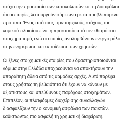
στόχο την προστασία των καταναλωτών και τη διασφάλιση
ότι οι εταιρίες λειτουργούν σύμφωνα με τα προβλεπόμενα
πρότυπα. Ένας από τους πρωταρχικούς στόχους του
νομικού πλαισίου είναι η προστασία από τον εθισμό στο
στοιχηματισμό, ενώ οι εταιρίες αναλαμβάνουν ενεργό ρόλο
στην ενημέρωση και εκπαίδευση των χρηστών.
Οι ξένες στοιχηματικές εταιρίες που δραστηριοποιούνται
νόμιμα στην Ελλάδα υποχρεούνται να αποκτήσουν την
απαραίτητη άδεια από τις αρμόδιες αρχές. Αυτό παρέχει
στους χρήστες τη βεβαιότητα ότι έχουν να κάνουν με
αξιόπιστους και υπεύθυνους παρόχους στοιχημάτων.
Επιπλέον, οι πλατφόρμες διαχείρισης συναλλαγών
διασφαλίζουν την οικονομική ασφάλεια των παικτών,
καθιστώντας πιο ασφαλή τη χρηματική διαχείριση.