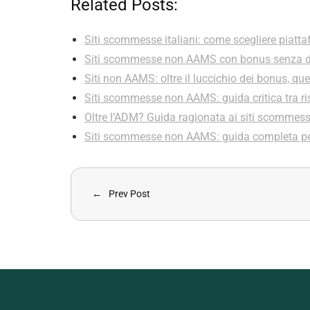
Related Posts:
Siti scommesse italiani: come scegliere piatt
Siti scommesse non AAMS con bonus senza d
Siti non AAMS: oltre il luccichio dei bonus, qu
Siti scommesse non AAMS: guida critica tra ri
Oltre l’ADM? Guida ragionata ai siti scomme
Siti scommesse non AAMS: guida completa pe
Prev Post