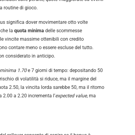
a routine di gioco.
nus significa dover movimentare otto volte
nche la
quota minima
delle scommesse
lle vincite massime ottenibili con credito
ono contare meno o essere escluse del tutto.
on considerato in anticipo.
 minima 1.70
e 7 giorni di tempo: depositando 50
chio di volatilità si riduce, ma il margine del
ta 2.50, la vincita lorda sarebbe 50, ma il ritorno
 2.00 a 2.20 incrementa l’
expected value
, ma