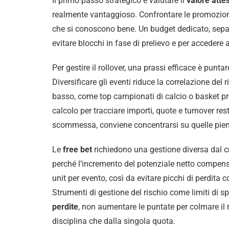
Il primo passo strategico è valutare il
valore atte
realmente vantaggioso. Confrontare le promozio
che si conoscono bene. Un budget dedicato, separa
evitare blocchi in fase di prelievo e per accedere al
Per gestire il rollover, una prassi efficace è punta
Diversificare gli eventi riduce la correlazione de
basso, come top campionati di calcio o basket pre-
calcolo per tracciare importi, quote e turnover re
scommessa, conviene concentrarsi su quelle pien
Le
free bet
richiedono una gestione diversa dal c
perché l’incremento del potenziale netto compensa
unit per evento, così da evitare picchi di perdita
Strumenti di gestione del rischio come limiti di s
perdite
, non aumentare le puntate per colmare il r
disciplina che dalla singola quota.