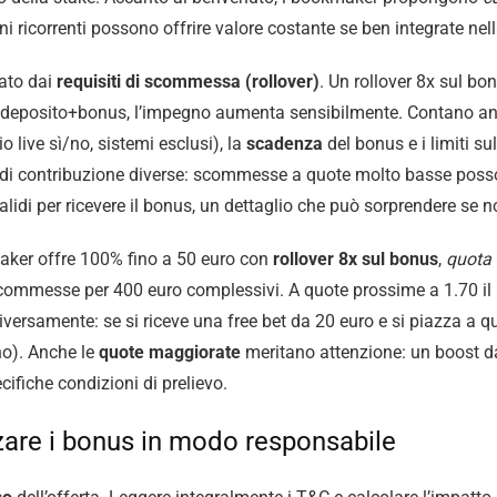
i ricorrenti possono offrire valore costante se ben integrate nell
tato dai
requisiti di scommessa (rollover)
. Un rollover 8x sul bo
 su deposito+bonus, l’impegno aumenta sensibilmente. Contano a
io live sì/no, sistemi esclusi), la
scadenza
del bonus e i limiti su
i di contribuzione diverse: scommesse a quote molto basse poss
di per ricevere il bonus, un dettaglio che può sorprendere se n
maker offre 100% fino a 50 euro con
rollover 8x sul bonus
,
quota
ommesse per 400 euro complessivi. A quote prossime a 1.70 il ris
ersamente: se si riceve una free bet da 20 euro e si piazza a quo
ano). Anche le
quote maggiorate
meritano attenzione: un boost da
cifiche condizioni di prelievo.
zare i bonus in modo responsabile