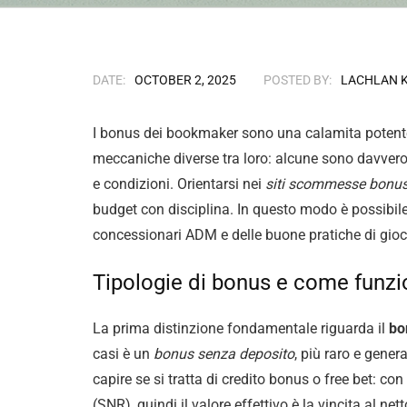
DATE:
OCTOBER 2, 2025
POSTED BY:
LACHLAN 
I bonus dei bookmaker sono una calamita potente 
meccaniche diverse tra loro: alcune sono davvero u
e condizioni. Orientarsi nei
siti scommesse bonu
budget con disciplina. In questo modo è possibile 
concessionari ADM e delle buone pratiche di gioc
Tipologie di bonus e come funz
La prima distinzione fondamentale riguarda il
bo
casi è un
bonus senza deposito
, più raro e gene
capire se si tratta di credito bonus o free bet: con
(SNR), quindi il valore effettivo è la vincita al 