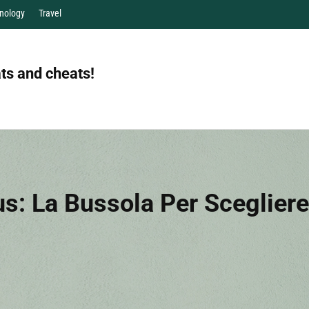
nology
Travel
ts and cheats!
: La Bussola Per Scegliere,