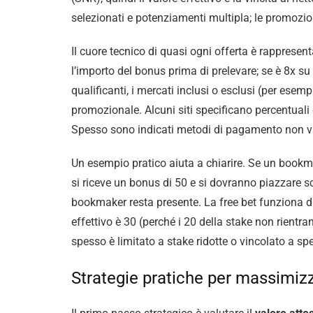
selezionati e potenziamenti multipla; le promozion
Il cuore tecnico di quasi ogni offerta è rappresen
l’importo del bonus prima di prelevare; se è 8x
qualificanti, i mercati inclusi o esclusi (per esemp
promozionale. Alcuni siti specificano percentual
Spesso sono indicati metodi di pagamento non vali
Un esempio pratico aiuta a chiarire. Se un book
si riceve un bonus di 50 e si dovranno piazzare sc
bookmaker resta presente. La free bet funziona div
effettivo è 30 (perché i 20 della stake non rientr
spesso è limitato a stake ridotte o vincolato a spe
Strategie pratiche per massimiz