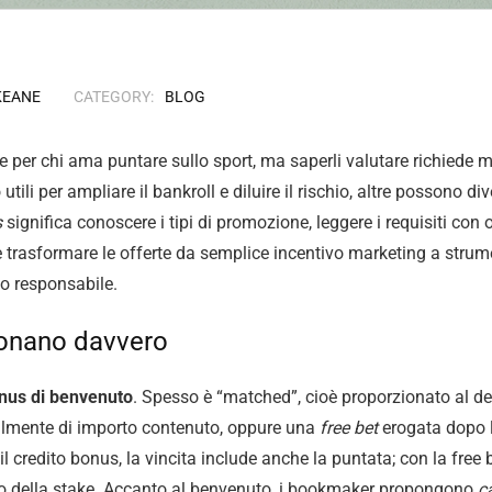
KEANE
CATEGORY:
BLOG
per chi ama puntare sullo sport, ma saperli valutare richiede 
tili per ampliare il bankroll e diluire il rischio, altre possono
s
significa conoscere i tipi di promozione, leggere i requisiti con oc
trasformare le offerte da semplice incentivo marketing a strumen
o responsabile.
ionano davvero
nus di benvenuto
. Spesso è “matched”, cioè proporzionato al de
ralmente di importo contenuto, oppure una
free bet
erogata dopo 
 il credito bonus, la vincita include anche la puntata; con la free
netto della stake. Accanto al benvenuto, i bookmaker propongono
c