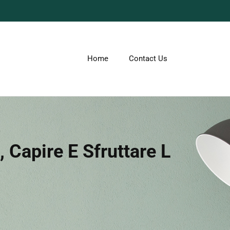
Home
Contact Us
 Capire E Sfruttare L