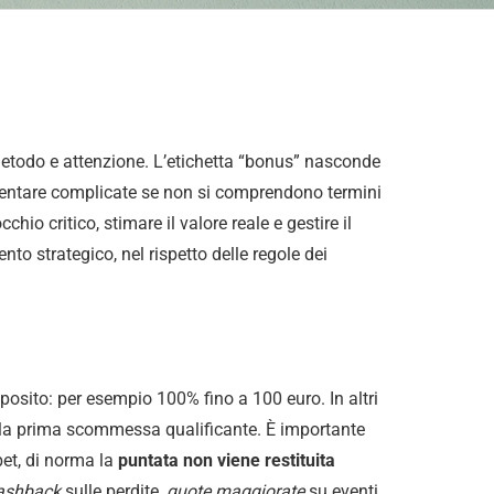
metodo e attenzione. L’etichetta “bonus” nasconde
 diventare complicate se non si comprendono termini
chio critico, stimare il valore reale e gestire il
to strategico, nel rispetto delle regole dei
posito: per esempio 100% fino a 100 euro. In altri
la prima scommessa qualificante. È importante
 bet, di norma la
puntata non viene restituita
ashback
sulle perdite,
quote maggiorate
su eventi