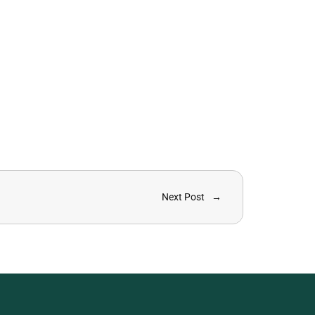
Next Post