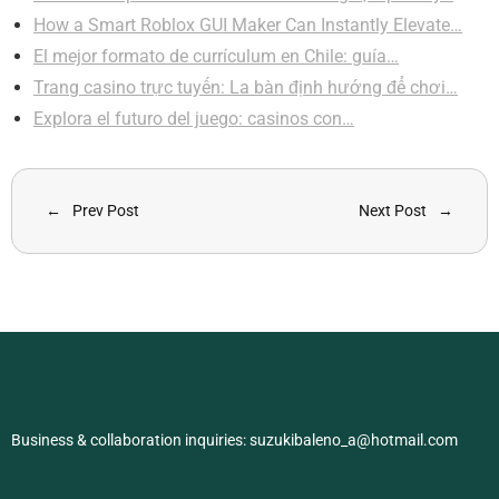
How a Smart Roblox GUI Maker Can Instantly Elevate…
El mejor formato de currículum en Chile: guía…
Trang casino trực tuyến: La bàn định hướng để chơi…
Explora el futuro del juego: casinos con…
Prev Post
Next Post
Business & collaboration inquiries:
suzukibaleno_a@hotmail.com