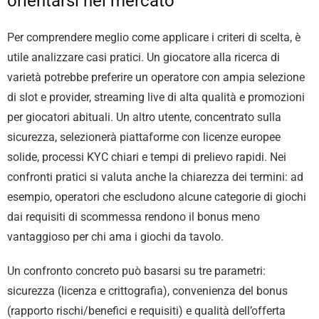
orientarsi nel mercato
Per comprendere meglio come applicare i criteri di scelta, è
utile analizzare casi pratici. Un giocatore alla ricerca di
varietà potrebbe preferire un operatore con ampia selezione
di slot e provider, streaming live di alta qualità e promozioni
per giocatori abituali. Un altro utente, concentrato sulla
sicurezza, selezionerà piattaforme con licenze europee
solide, processi KYC chiari e tempi di prelievo rapidi. Nei
confronti pratici si valuta anche la chiarezza dei termini: ad
esempio, operatori che escludono alcune categorie di giochi
dai requisiti di scommessa rendono il bonus meno
vantaggioso per chi ama i giochi da tavolo.
Un confronto concreto può basarsi su tre parametri:
sicurezza (licenza e crittografia), convenienza del bonus
(rapporto rischi/benefici e requisiti) e qualità dell’offerta