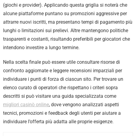
(giochi e provider). Applicando questa griglia si noterà che
alcune piattaforme puntano su promozioni aggressive per
attrarre nuovi iscritti, ma presentano tempi di pagamento più
lunghi o limitazioni sui prelievi. Altre mantengono politiche
trasparenti e costanti, risultando preferibili per giocatori che
intendono investire a lungo termine.
Nella scelta finale può essere utile consultare risorse di
confronto aggiornate e leggere recensioni imparziali per
individuare i punti di forza di ciascun sito. Per trovare un
elenco curato di operatori che rispettano i criteri sopra
descritti si può visitare una guida specializzata come
migliori casinò online
, dove vengono analizzati aspetti
tecnici, promozioni e feedback degli utenti per aiutare a
individuare l’offerta più adatta alle proprie esigenze.