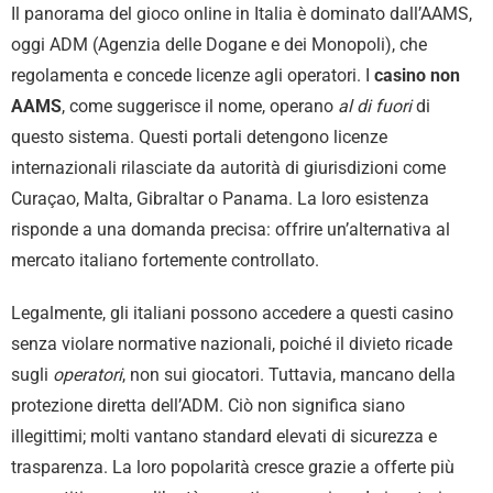
Il panorama del gioco online in Italia è dominato dall’AAMS,
oggi ADM (Agenzia delle Dogane e dei Monopoli), che
regolamenta e concede licenze agli operatori. I
casino non
AAMS
, come suggerisce il nome, operano
al di fuori
di
questo sistema. Questi portali detengono licenze
internazionali rilasciate da autorità di giurisdizioni come
Curaçao, Malta, Gibraltar o Panama. La loro esistenza
risponde a una domanda precisa: offrire un’alternativa al
mercato italiano fortemente controllato.
Legalmente, gli italiani possono accedere a questi casino
senza violare normative nazionali, poiché il divieto ricade
sugli
operatori
, non sui giocatori. Tuttavia, mancano della
protezione diretta dell’ADM. Ciò non significa siano
illegittimi; molti vantano standard elevati di sicurezza e
trasparenza. La loro popolarità cresce grazie a offerte più