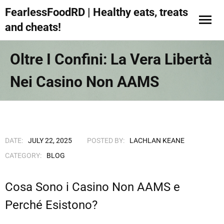
FearlessFoodRD | Healthy eats, treats
and cheats!
Oltre I Confini: La Vera Libertà
Nei Casino Non AAMS
DATE:
JULY 22, 2025
POSTED BY:
LACHLAN KEANE
CATEGORY:
BLOG
Cosa Sono i Casino Non AAMS e
Perché Esistono?