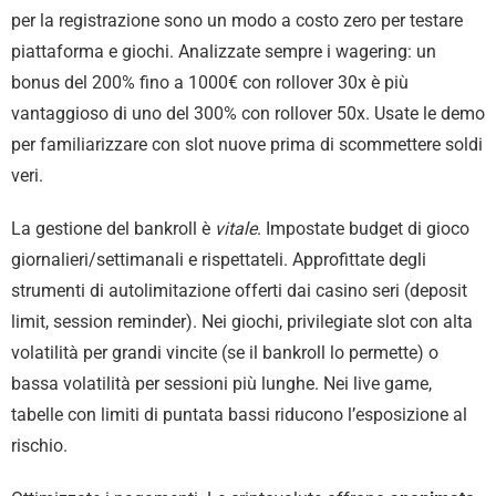
per la registrazione sono un modo a costo zero per testare
piattaforma e giochi. Analizzate sempre i wagering: un
bonus del 200% fino a 1000€ con rollover 30x è più
vantaggioso di uno del 300% con rollover 50x. Usate le demo
per familiarizzare con slot nuove prima di scommettere soldi
veri.
La gestione del bankroll è
vitale
. Impostate budget di gioco
giornalieri/settimanali e rispettateli. Approfittate degli
strumenti di autolimitazione offerti dai casino seri (deposit
limit, session reminder). Nei giochi, privilegiate slot con alta
volatilità per grandi vincite (se il bankroll lo permette) o
bassa volatilità per sessioni più lunghe. Nei live game,
tabelle con limiti di puntata bassi riducono l’esposizione al
rischio.