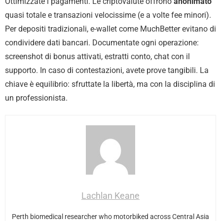
Ottimizzate i pagamenti. Le criptovalute offrono
anonimato
quasi totale e transazioni velocissime (e a volte fee minori).
Per depositi tradizionali, e-wallet come MuchBetter evitano di
condividere dati bancari. Documentate ogni operazione:
screenshot di bonus attivati, estratti conto, chat con il
supporto. In caso di contestazioni, avete prove tangibili. La
chiave è equilibrio: sfruttate la libertà, ma con la disciplina di
un professionista.
Lachlan Keane
Perth biomedical researcher who motorbiked across Central Asia