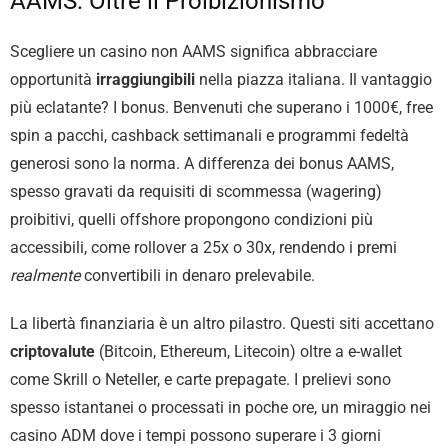
AAMS: Oltre il Proibizionismo
Scegliere un casino non AAMS significa abbracciare
opportunità
irraggiungibili
nella piazza italiana. Il vantaggio
più eclatante? I bonus. Benvenuti che superano i 1000€, free
spin a pacchi, cashback settimanali e programmi fedeltà
generosi sono la norma. A differenza dei bonus AAMS,
spesso gravati da requisiti di scommessa (wagering)
proibitivi, quelli offshore propongono condizioni più
accessibili, come rollover a 25x o 30x, rendendo i premi
realmente
convertibili in denaro prelevabile.
La libertà finanziaria è un altro pilastro. Questi siti accettano
criptovalute
(Bitcoin, Ethereum, Litecoin) oltre a e-wallet
come Skrill o Neteller, e carte prepagate. I prelievi sono
spesso istantanei o processati in poche ore, un miraggio nei
casino ADM dove i tempi possono superare i 3 giorni