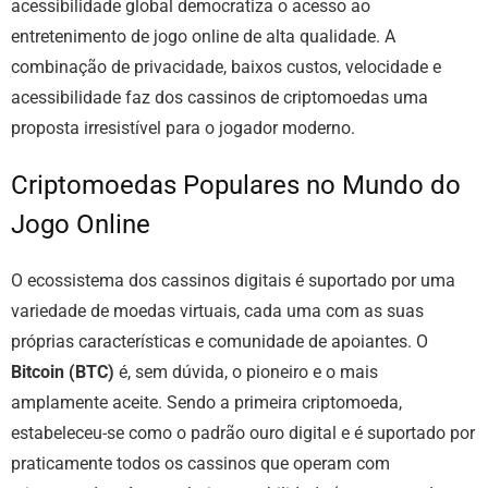
acessibilidade global democratiza o acesso ao
entretenimento de jogo online de alta qualidade. A
combinação de privacidade, baixos custos, velocidade e
acessibilidade faz dos cassinos de criptomoedas uma
proposta irresistível para o jogador moderno.
Criptomoedas Populares no Mundo do
Jogo Online
O ecossistema dos cassinos digitais é suportado por uma
variedade de moedas virtuais, cada uma com as suas
próprias características e comunidade de apoiantes. O
Bitcoin (BTC)
é, sem dúvida, o pioneiro e o mais
amplamente aceite. Sendo a primeira criptomoeda,
estabeleceu-se como o padrão ouro digital e é suportado por
praticamente todos os cassinos que operam com