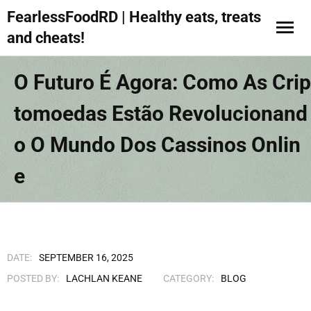
FearlessFoodRD | Healthy eats, treats
and cheats!
O Futuro É Agora: Como As Crip
Tomoedas Estão Revolucionand
O O Mundo Dos Cassinos Onlin
E
DATE:
SEPTEMBER 16, 2025
POSTED BY:
LACHLAN KEANE
CATEGORY:
BLOG