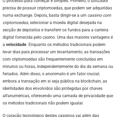
O processo para começar é simples. Primeiro, o utilizador
precisa de possuir criptomoedas, que podem ser adquiridas
numa exchange. Depois, basta dirigir-se a um
cassino com
criptomoedas
, selecionar a moeda digital desejada na
secção de depósitos e transferir os fundos para a carteira
digital fornecida pelo casino. Uma das maiores vantagens é
a
velocidade
. Enquanto os métodos tradicionais podem
levar dias para processar um levantamento, as transações
com criptomoedas são frequentemente concluídas em
minutos ou horas, independentemente do dia da semana ou
feriados. Além disso, o anonimato é um fator crucial;
embora a transação em si seja pública na blockchain, as
identidades dos envolvidos são protegidas por chaves
alfanuméricas, oferecendo uma camada de privacidade que
os métodos tradicionais não podem igualar.
O coração tecnológico destes cassinos vai além das