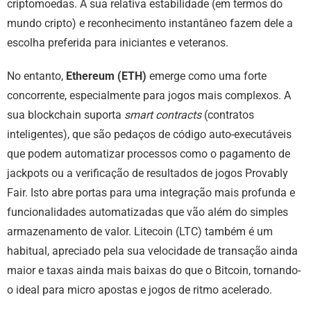
criptomoedas. A sua relativa estabilidade (em termos do
mundo cripto) e reconhecimento instantâneo fazem dele a
escolha preferida para iniciantes e veteranos.
No entanto,
Ethereum (ETH)
emerge como uma forte
concorrente, especialmente para jogos mais complexos. A
sua blockchain suporta
smart contracts
(contratos
inteligentes), que são pedaços de código auto-executáveis
que podem automatizar processos como o pagamento de
jackpots ou a verificação de resultados de jogos Provably
Fair. Isto abre portas para uma integração mais profunda e
funcionalidades automatizadas que vão além do simples
armazenamento de valor. Litecoin (LTC) também é um
habitual, apreciado pela sua velocidade de transação ainda
maior e taxas ainda mais baixas do que o Bitcoin, tornando-
o ideal para micro apostas e jogos de ritmo acelerado.