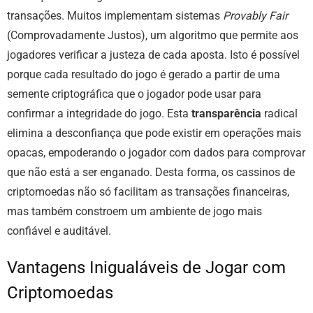
transações. Muitos implementam sistemas
Provably Fair
(Comprovadamente Justos), um algoritmo que permite aos
jogadores verificar a justeza de cada aposta. Isto é possível
porque cada resultado do jogo é gerado a partir de uma
semente criptográfica que o jogador pode usar para
confirmar a integridade do jogo. Esta
transparência
radical
elimina a desconfiança que pode existir em operações mais
opacas, empoderando o jogador com dados para comprovar
que não está a ser enganado. Desta forma, os cassinos de
criptomoedas não só facilitam as transações financeiras,
mas também constroem um ambiente de jogo mais
confiável e auditável.
Vantagens Inigualáveis de Jogar com
Criptomoedas