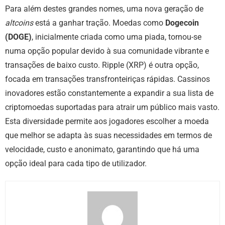
Para além destes grandes nomes, uma nova geração de
altcoins
está a ganhar tração. Moedas como
Dogecoin
(DOGE)
, inicialmente criada como uma piada, tornou-se
numa opção popular devido à sua comunidade vibrante e
transações de baixo custo. Ripple (XRP) é outra opção,
focada em transações transfronteiriças rápidas. Cassinos
inovadores estão constantemente a expandir a sua lista de
criptomoedas suportadas para atrair um público mais vasto.
Esta diversidade permite aos jogadores escolher a moeda
que melhor se adapta às suas necessidades em termos de
velocidade, custo e anonimato, garantindo que há uma
opção ideal para cada tipo de utilizador.