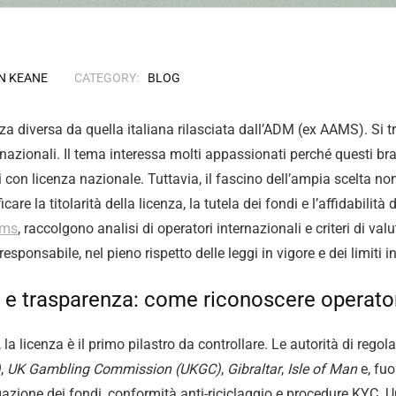
N KEANE
CATEGORY:
BLOG
a diversa da quella italiana rilasciata dall’ADM (ex AAMS). Si t
ernazionali. Il tema interessa molti appassionati perché questi br
i con licenza nazionale. Tuttavia, il fascino dell’ampia scelta n
care la titolarità della licenza, la tutela dei fondi e l’affidabilità
ams
, raccolgono analisi di operatori internazionali e criteri di val
sponsabile, nel pieno rispetto delle leggi in vigore e dei limiti in
a e trasparenza: come riconoscere operatori
, la licenza è il primo pilastro da controllare. Le autorità di re
)
,
UK Gambling Commission (UKGC)
,
Gibraltar
,
Isle of Man
e, fuo
gazione dei fondi, conformità anti-riciclaggio e procedure KYC. 