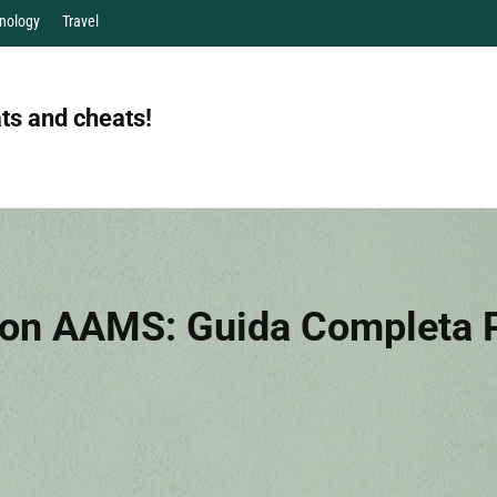
nology
Travel
ts and cheats!
 Non AAMS: Guida Completa P