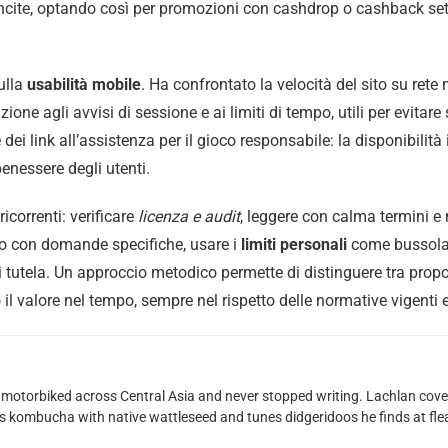
 vincite, optando così per promozioni con cashdrop o cashback se
ulla
usabilità mobile
. Ha confrontato la velocità del sito su rete 
nzione agli avvisi di sessione e ai limiti di tempo, utili per evit
e dei link all’assistenza per il gioco responsabile: la disponibili
benessere degli utenti.
correnti: verificare
licenza e audit
, leggere con calma termini e r
to con domande specifiche, usare i
limiti personali
come bussola 
 tutela. Un approccio metodico permette di distinguere tra propo
 valore nel tempo, sempre nel rispetto delle normative vigenti e d
motorbiked across Central Asia and never stopped writing. Lachlan cove
 kombucha with native wattleseed and tunes didgeridoos he finds at fle