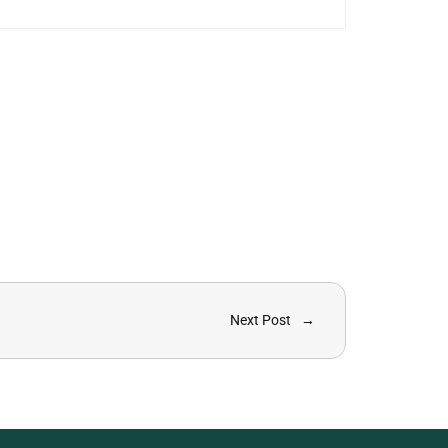
Next Post