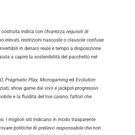
n costruita indica con chiarezza
requisiti di
po elevati, restrizioni nascoste o clausole confuse
onvertibili in denaro reale e tempo a disposizione
uta a capire la sostenibilità del pacchetto nel
GO
,
Pragmatic Play
,
Microgaming
ed
Evolution
nziati, show game dal vivo e jackpot progressivi
mobile e la fluidità del live casino; fattori che
si. I migliori siti indicano in modo trasparente
rovare politiche di
prelievo responsabile
che non