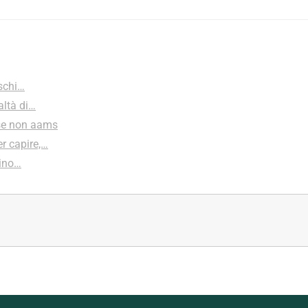
schi…
altà di…
sse non aams
r capire,…
sino…