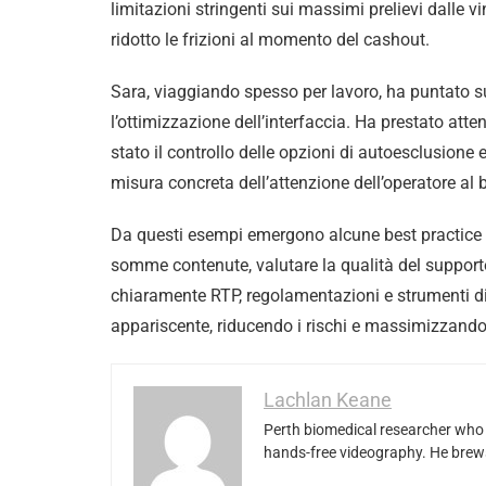
limitazioni stringenti sui massimi prelievi dalle
ridotto le frizioni al momento del cashout.
Sara, viaggiando spesso per lavoro, ha puntato s
l’ottimizzazione dell’interfaccia. Ha prestato atte
stato il controllo delle opzioni di autoesclusione 
misura concreta dell’attenzione dell’operatore al 
Da questi esempi emergono alcune best practice ri
somme contenute, valutare la qualità del suppor
chiaramente RTP, regolamentazioni e strumenti di
appariscente, riducendo i rischi e massimizzando il
Lachlan Keane
Perth biomedical researcher who 
hands-free videography. He brews