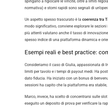
spingano a rigiocare le vincite, oltre a limiti rego
normativa) e storni rapidi sono segnali di un’operat
Un aspetto spesso trascurato è la
coerenza tra T
modo significativo, conviene esplorare le sezioni
più attenti valutano anche il tasso di innovazione
spesso indice di una piattaforma dinamica e orien
Esempi reali e best practice: com
Consideriamo il caso di Giulia, appassionata di l
limiti per tavolo e i tempi di payout medi. Ha pos
dato fiducia. Ha iniziato con un bonus di benvenu
sessioni ha capito che la piattaforma era stabile, i
Marco, invece, ha scelto di concentrarsi sulle slot
eseguito un deposito di prova per verificare la r