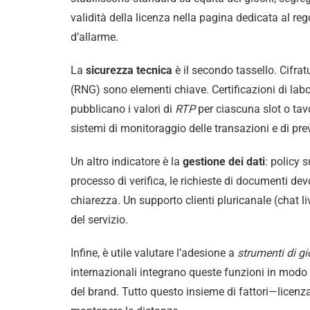
validità della licenza nella pagina dedicata al reg
d’allarme.
La
sicurezza tecnica
è il secondo tassello. Cifra
(RNG) sono elementi chiave. Certificazioni di la
pubblicano i valori di
RTP
per ciascuna slot o tavo
sistemi di monitoraggio delle transazioni e di prev
Un altro indicatore è la
gestione dei dati
: policy 
processo di verifica, le richieste di documenti de
chiarezza. Un supporto clienti pluricanale (chat li
del servizio.
Infine, è utile valutare l’adesione a
strumenti di g
internazionali integrano queste funzioni in modo v
del brand. Tutto questo insieme di fattori—licenza