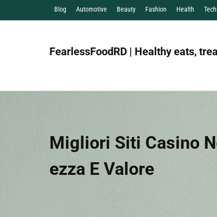
Blog
Automotive
Beauty
Fashion
Health
Tech
FearlessFoodRD | Healthy eats, trea
Migliori Siti Casino
Ezza E Valore