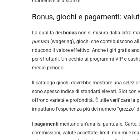
mantenere le distanze.
Bonus, giochi e pagamenti: valutar
La qualità dei
bonus
non si misura dalla cifra ma
puntata
(wagering), giochi che contribuiscono alla
riducono il valore effettivo. Anche i giri gratis a
per sfruttarli. Un occhio ai programmi VIP e cash
medio periodo.
Il catalogo giochi dovrebbe mostrare una selezi
sono spesso indice di standard elevati. Slot con vol
offrono varietà e profondità. È utile verificare la pr
impattano l’esperienza più del numero “grezzo” di 
I
pagamenti
meritano un’analisi puntuale. Carte, bo
commissioni, valute accettate, limiti minimi e mass