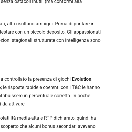
he senza ostacoli inutili (ma conformi alla
ari, altri risultano ambigui. Prima di puntare in
testare con un piccolo deposito. Gli appassionati
zioni stagionali strutturate con intelligenza sono
ha controllato la presenza di giochi
Evolution
, i
; le risposte rapide e coerenti con i T&C le hanno
ribuissero in percentuale corretta. In poche
i da attivare.
volatilità media-alta e RTP dichiarato, quindi ha
 Ha scoperto che alcuni bonus secondari avevano