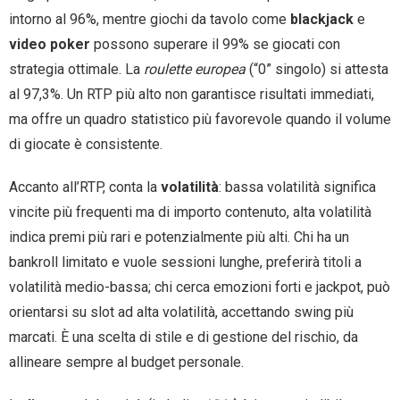
intorno al 96%, mentre giochi da tavolo come
blackjack
e
video poker
possono superare il 99% se giocati con
strategia ottimale. La
roulette europea
(“0” singolo) si attesta
al 97,3%. Un RTP più alto non garantisce risultati immediati,
ma offre un quadro statistico più favorevole quando il volume
di giocate è consistente.
Accanto all’RTP, conta la
volatilità
: bassa volatilità significa
vincite più frequenti ma di importo contenuto, alta volatilità
indica premi più rari e potenzialmente più alti. Chi ha un
bankroll limitato e vuole sessioni lunghe, preferirà titoli a
volatilità medio-bassa; chi cerca emozioni forti e jackpot, può
orientarsi su slot ad alta volatilità, accettando swing più
marcati. È una scelta di stile e di gestione del rischio, da
allineare sempre al budget personale.