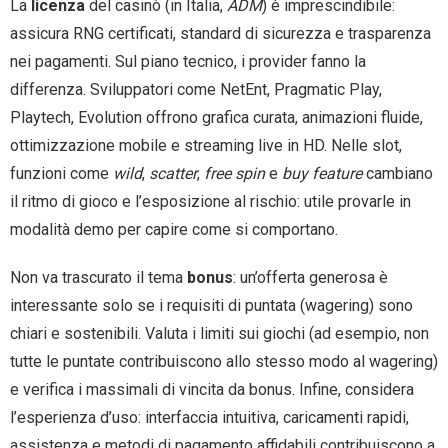
La
licenza
del casinò (in Italia,
ADM
) è imprescindibile:
assicura RNG certificati, standard di sicurezza e trasparenza
nei pagamenti. Sul piano tecnico, i provider fanno la
differenza. Sviluppatori come NetEnt, Pragmatic Play,
Playtech, Evolution offrono grafica curata, animazioni fluide,
ottimizzazione mobile e streaming live in HD. Nelle slot,
funzioni come
wild
,
scatter
,
free spin
e
buy feature
cambiano
il ritmo di gioco e l’esposizione al rischio: utile provarle in
modalità demo per capire come si comportano.
Non va trascurato il tema
bonus
: un’offerta generosa è
interessante solo se i requisiti di puntata (wagering) sono
chiari e sostenibili. Valuta i limiti sui giochi (ad esempio, non
tutte le puntate contribuiscono allo stesso modo al wagering)
e verifica i massimali di vincita da bonus. Infine, considera
l’esperienza d’uso: interfaccia intuitiva, caricamenti rapidi,
assistenza e metodi di pagamento affidabili contribuiscono a