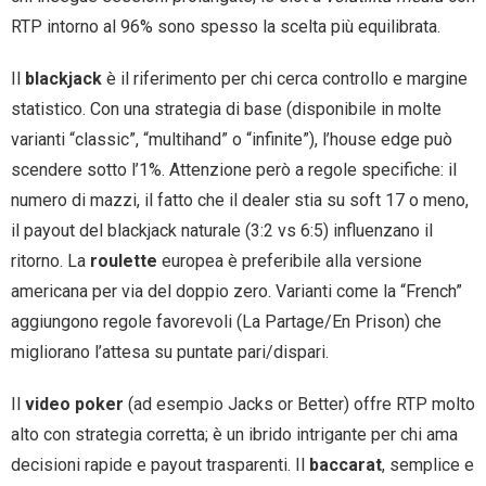
RTP intorno al 96% sono spesso la scelta più equilibrata.
Il
blackjack
è il riferimento per chi cerca controllo e margine
statistico. Con una strategia di base (disponibile in molte
varianti “classic”, “multihand” o “infinite”), l’house edge può
scendere sotto l’1%. Attenzione però a regole specifiche: il
numero di mazzi, il fatto che il dealer stia su soft 17 o meno,
il payout del blackjack naturale (3:2 vs 6:5) influenzano il
ritorno. La
roulette
europea è preferibile alla versione
americana per via del doppio zero. Varianti come la “French”
aggiungono regole favorevoli (La Partage/En Prison) che
migliorano l’attesa su puntate pari/dispari.
Il
video poker
(ad esempio Jacks or Better) offre RTP molto
alto con strategia corretta; è un ibrido intrigante per chi ama
decisioni rapide e payout trasparenti. Il
baccarat
, semplice e