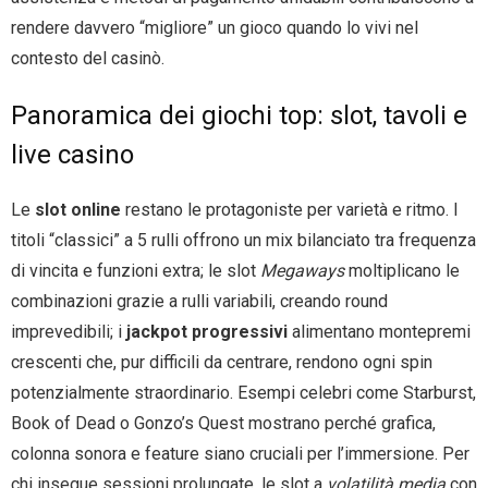
rendere davvero “migliore” un gioco quando lo vivi nel
contesto del casinò.
Panoramica dei giochi top: slot, tavoli e
live casino
Le
slot online
restano le protagoniste per varietà e ritmo. I
titoli “classici” a 5 rulli offrono un mix bilanciato tra frequenza
di vincita e funzioni extra; le slot
Megaways
moltiplicano le
combinazioni grazie a rulli variabili, creando round
imprevedibili; i
jackpot progressivi
alimentano montepremi
crescenti che, pur difficili da centrare, rendono ogni spin
potenzialmente straordinario. Esempi celebri come Starburst,
Book of Dead o Gonzo’s Quest mostrano perché grafica,
colonna sonora e feature siano cruciali per l’immersione. Per
chi insegue sessioni prolungate, le slot a
volatilità media
con