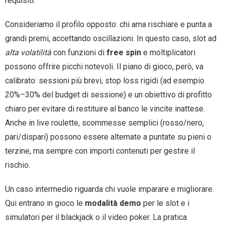
requisiti.
Consideriamo il profilo opposto: chi ama rischiare e punta a
grandi premi, accettando oscillazioni. In questo caso, slot ad
alta volatilità
con funzioni di
free spin
e moltiplicatori
possono offrire picchi notevoli. Il piano di gioco, però, va
calibrato: sessioni più brevi, stop loss rigidi (ad esempio
20%–30% del budget di sessione) e un obiettivo di profitto
chiaro per evitare di restituire al banco le vincite inattese.
Anche in live roulette, scommesse semplici (rosso/nero,
pari/dispari) possono essere alternate a puntate su pieni o
terzine, ma sempre con importi contenuti per gestire il
rischio.
Un caso intermedio riguarda chi vuole imparare e migliorare.
Qui entrano in gioco le
modalità demo
per le slot e i
simulatori per il blackjack o il video poker. La pratica