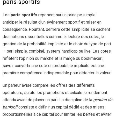
paris sportifs
Les
paris sportifs
reposent sur un principe simple :
anticiper le résultat d'un événement sportif et miser en
conséquence. Pourtant, derrière cette simplicité se cachent
des notions essentielles comme la lecture des cotes, la
gestion de la probabilité implicite et le choix du type de pari
— pari simple, combiné, system, handicap ou live. Les cotes
reflètent l'opinion du marché et la marge du bookmaker ;
savoir convertir une cote en probabilité implicite est une
première compétence indispensable pour détecter la valeur.
Un parieur avisé compare les offres des différents
opérateurs, scrute les promotions et calcule le rendement
attendu avant de placer un pari. La discipline de la
gestion de
bankroll
consiste à définir un capital dédié et des mises
proportionnelles à ce capital pour limiter les pertes et éviter