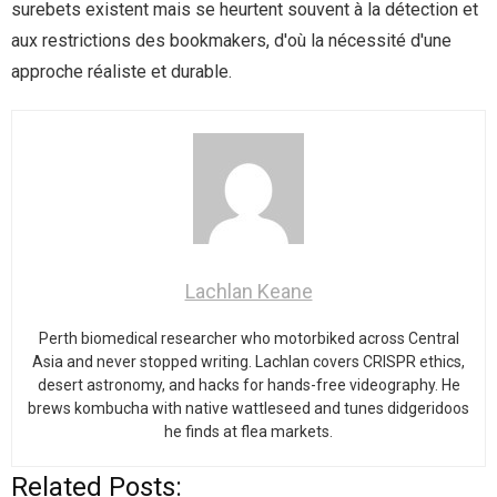
surebets existent mais se heurtent souvent à la détection et
aux restrictions des bookmakers, d'où la nécessité d'une
approche réaliste et durable.
Lachlan Keane
Perth biomedical researcher who motorbiked across Central
Asia and never stopped writing. Lachlan covers CRISPR ethics,
desert astronomy, and hacks for hands-free videography. He
brews kombucha with native wattleseed and tunes didgeridoos
he finds at flea markets.
Related Posts: