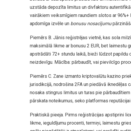
uzstāda depozīta limitus un divfaktoru autentifik
vairākiem veiksmīgiem raundiem slotos ar 96%+ RT
apdomīga izvēle un
bonusu nosacījumu
pārzināš
Piemērs B. Jānis reģistrējas vietnē, kas sola mil
maksimālā likme ar bonusu 2 EUR, bet laimestu gri
apstrādāti 72+ stundu laikā, bieži lūdzot papildu
neizdevīgu. Mācība: pārbaudīt, vai pievilcīgo proce
Piemērs C. Zane izmanto kriptovalūtu kazino prie
jurisdikcijā, nodrošina 2FA un piedāvā iknedēļas
nosaka stingrus limitus un turas pie pārbaudītiem p
pārskata noteikumus, seko platformas reputācijai 
Praktiskā pieeja. Pirms reģistrācijas apstiprini li
likme, ieguldījumu procenti, termiņi, laimestu gries