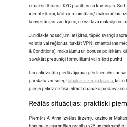
izmaksu ātrums, KYC prasības un komisijas. Sertifi
identifikācijai, kāds ir minimālais/ maksimālais 
konvertācijas zaudējumi, un vai tava maksājumu m
Juridiskie nosacījumi atšķiras, tāpēc svarīgi sapr
valstis vai reģionus, turklāt VPN izmantošana mē
& Conditions), maksājumu un bonusa politikām, kā
savukārt pretrunīgi formulējumi vai slēpti punkti –
Lai salīdzinātu piedāvājumus pēc licencēm, nosacīj
pārskatu var sniegt
labakie arzemju kazino
, kur ē
pieeja palīdz ne tikai atrast dāsnāko piedāvājumu, 
Reālās situācijas: praktiski pie
Piemērs A. Anna izvēlas ārzemju kazino ar Maltas
bonusu ar caurspēles prasību x25 un maksimālo lik