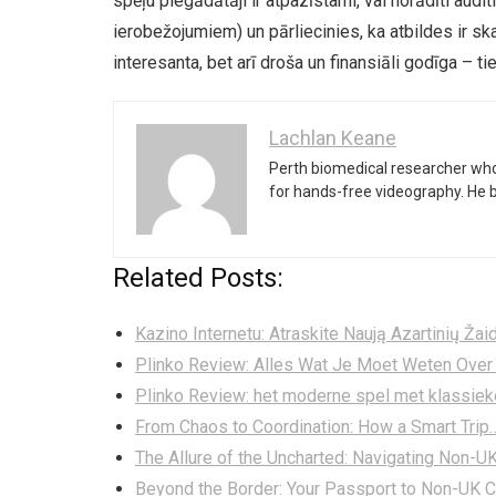
spēļu piegādātāji ir atpazīstami, vai norādīti aud
ierobežojumiem) un pārliecinies, ka atbildes ir ska
interesanta, bet arī droša un finansiāli godīga – ti
Lachlan Keane
Perth biomedical researcher who
for hands-free videography. He 
Related Posts:
Kazino Internetu: Atraskite Naują Azartinių Ža
Plinko Review: Alles Wat Je Moet Weten Over
Plinko Review: het moderne spel met klassie
From Chaos to Coordination: How a Smart Trip
The Allure of the Uncharted: Navigating Non-U
Beyond the Border: Your Passport to Non-UK 