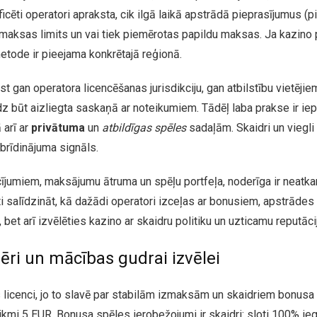
cēti operatori apraksta, cik ilgā laikā apstrādā pieprasījumus (
izmaksas limits un vai tiek piemērotas papildu maksas. Ja kazino 
etode ir pieejama konkrētajā reģionā.
ast gan operatora licencēšanas jurisdikciju, gan atbilstību vietē
dz būt aizliegta saskaņā ar noteikumiem. Tādēļ laba prakse ir i
 arī ar
privātuma
un
atbildīgas spēles
sadaļām. Skaidri un viegli
 brīdinājuma signāls.
umiem, maksājumu ātruma un spēļu portfeļa, noderīga ir neatkarīg
rti salīdzināt, kā dažādi operatori izceļas ar bonusiem, apstrādes
bet arī izvēlēties kazino ar skaidru politiku un uzticamu reputācij
mēri un mācības gudrai izvēlei
 licenci, jo to slavē par stabilām izmaksām un skaidriem bonusa
mi 5 EUR. Bonusa spēles ierobežojumi ir skaidri: sloti 100% iegul