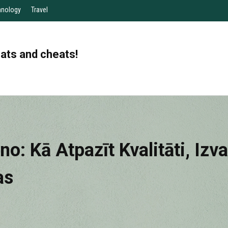
hnology
Travel
eats and cheats!
o: Kā Atpazīt Kvalitāti, Izv
as