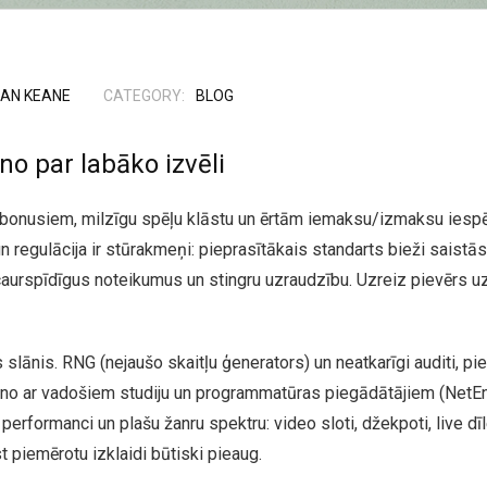
AN KEANE
CATEGORY:
BLOG
no par labāko izvēli
bonusiem, milzīgu spēļu klāstu un ērtām iemaksu/izmaksu iespēj
un regulācija ir stūrakmeņi: pieprasītākais standarts bieži saistā
aurspīdīgus noteikumus un stingru uzraudzību. Uzreiz pievērs uz
s slānis. RNG (nejaušo skaitļu ģenerators) un neatkarīgi auditi, 
 ar vadošiem studiju un programmatūras piegādātājiem (NetEnt, 
erformanci un plašu žanru spektru: video sloti, džekpoti, live dīl
st piemērotu izklaidi būtiski pieaug.