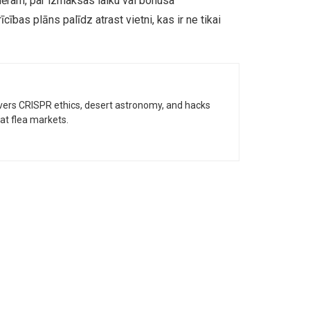
iemēram, par izmaksas laiku vai bonusa
ības plāns palīdz atrast vietni, kas ir ne tikai
vers CRISPR ethics, desert astronomy, and hacks
at flea markets.