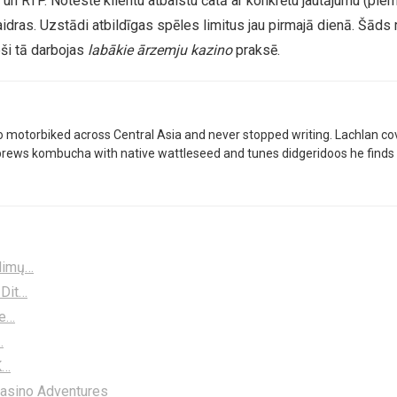
iti un RTP. Notestē klientu atbalstu čatā ar konkrētu jautājumu (p
idras. Uzstādi atbildīgas spēles limitus jau pirmajā dienā. Šāds rīc
eši tā darbojas
labākie ārzemju kazino
praksē.
 motorbiked across Central Asia and never stopped writing. Lachlan co
brews kombucha with native wattleseed and tunes didgeridoos he finds 
idimų…
 Dit…
ke…
…
K…
Casino Adventures