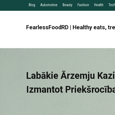
Blog
Automotive
Beauty
Fashion
Health
Tec
FearlessFoodRD | Healthy eats, tr
Labākie Ārzemju Kazin
Izmantot Priekšrocīb