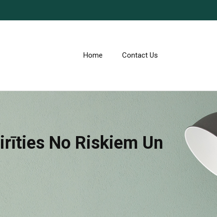
Home
Contact Us
airīties No Riskiem Un