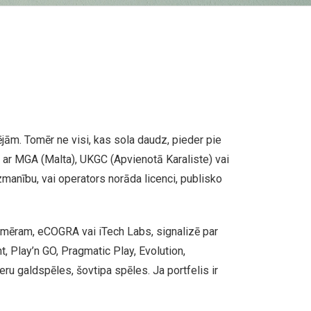
ām. Tomēr ne visi, kas sola daudz, pieder pie
s ar MGA (Malta), UKGC (Apvienotā Karaliste) vai
manību, vai operators norāda licenci, publisko
piemēram, eCOGRA vai iTech Labs, signalizē par
Play’n GO, Pragmatic Play, Evolution,
eru galdspēles, šovtipa spēles. Ja portfelis ir