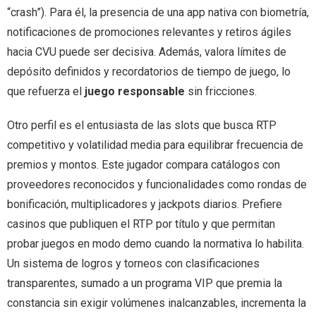
“crash”). Para él, la presencia de una app nativa con biometría,
notificaciones de promociones relevantes y retiros ágiles
hacia CVU puede ser decisiva. Además, valora límites de
depósito definidos y recordatorios de tiempo de juego, lo
que refuerza el
juego responsable
sin fricciones.
Otro perfil es el entusiasta de las slots que busca RTP
competitivo y volatilidad media para equilibrar frecuencia de
premios y montos. Este jugador compara catálogos con
proveedores reconocidos y funcionalidades como rondas de
bonificación, multiplicadores y jackpots diarios. Prefiere
casinos que publiquen el RTP por título y que permitan
probar juegos en modo demo cuando la normativa lo habilita.
Un sistema de logros y torneos con clasificaciones
transparentes, sumado a un programa VIP que premia la
constancia sin exigir volúmenes inalcanzables, incrementa la