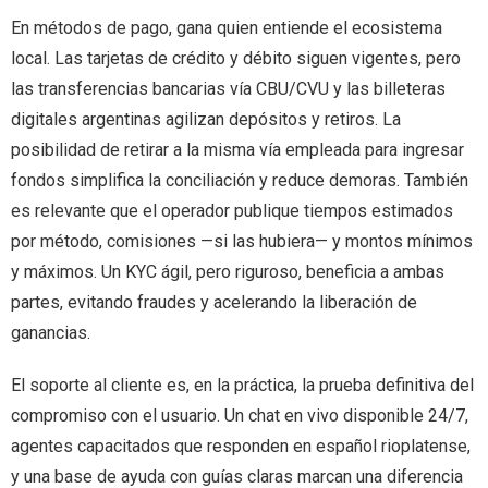
En métodos de pago, gana quien entiende el ecosistema
local. Las tarjetas de crédito y débito siguen vigentes, pero
las transferencias bancarias vía CBU/CVU y las billeteras
digitales argentinas agilizan depósitos y retiros. La
posibilidad de retirar a la misma vía empleada para ingresar
fondos simplifica la conciliación y reduce demoras. También
es relevante que el operador publique tiempos estimados
por método, comisiones —si las hubiera— y montos mínimos
y máximos. Un KYC ágil, pero riguroso, beneficia a ambas
partes, evitando fraudes y acelerando la liberación de
ganancias.
El soporte al cliente es, en la práctica, la prueba definitiva del
compromiso con el usuario. Un chat en vivo disponible 24/7,
agentes capacitados que responden en español rioplatense,
y una base de ayuda con guías claras marcan una diferencia