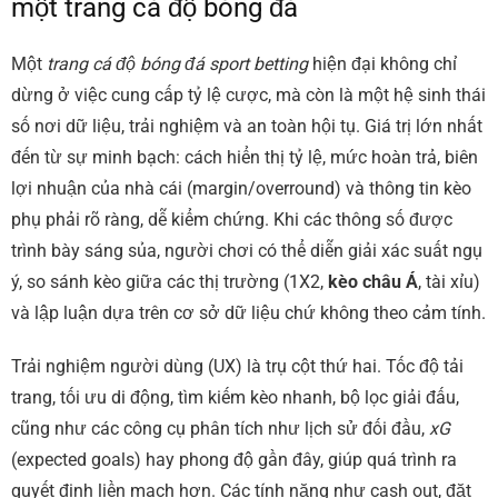
một trang cá độ bóng đá
Một
trang cá độ bóng đá sport betting
hiện đại không chỉ
dừng ở việc cung cấp tỷ lệ cược, mà còn là một hệ sinh thái
số nơi dữ liệu, trải nghiệm và an toàn hội tụ. Giá trị lớn nhất
đến từ sự minh bạch: cách hiển thị tỷ lệ, mức hoàn trả, biên
lợi nhuận của nhà cái (margin/overround) và thông tin kèo
phụ phải rõ ràng, dễ kiểm chứng. Khi các thông số được
trình bày sáng sủa, người chơi có thể diễn giải xác suất ngụ
ý, so sánh kèo giữa các thị trường (1X2,
kèo châu Á
, tài xỉu)
và lập luận dựa trên cơ sở dữ liệu chứ không theo cảm tính.
Trải nghiệm người dùng (UX) là trụ cột thứ hai. Tốc độ tải
trang, tối ưu di động, tìm kiếm kèo nhanh, bộ lọc giải đấu,
cũng như các công cụ phân tích như lịch sử đối đầu,
xG
(expected goals) hay phong độ gần đây, giúp quá trình ra
quyết định liền mạch hơn. Các tính năng như cash out, đặt