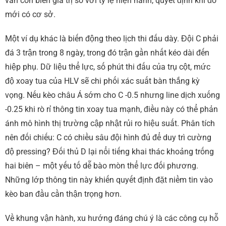
vẫn còn biên giá trị so với tỷ lệ hiện hành, quyết định khi đó
mới có cơ sở.
Một ví dụ khác là biến động theo lịch thi đấu dày. Đội C phải
đá 3 trận trong 8 ngày, trong đó trận gần nhất kéo dài đến
hiệp phụ. Dữ liệu thể lực, số phút thi đấu của trụ cột, mức
độ xoay tua của HLV sẽ chi phối xác suất bàn thắng kỳ
vọng. Nếu kèo châu Á sớm cho C -0.5 nhưng line dịch xuống
-0.25 khi rò rỉ thông tin xoay tua mạnh, điều này có thể phản
ánh mô hình thị trường cập nhật rủi ro hiệu suất. Phân tích
nên đối chiếu: C có chiều sâu đội hình đủ để duy trì cường
độ pressing? Đối thủ D lại nổi tiếng khai thác khoảng trống
hai biên – một yếu tố dễ bào mòn thể lực đối phương.
Những lớp thông tin này khiến quyết định đặt niềm tin vào
kèo ban đầu cần thận trọng hơn.
Về khung vận hành, xu hướng đáng chú ý là các công cụ hỗ