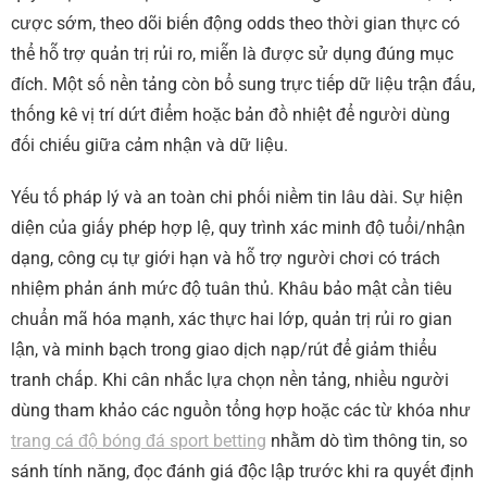
cược sớm, theo dõi biến động odds theo thời gian thực có
thể hỗ trợ quản trị rủi ro, miễn là được sử dụng đúng mục
đích. Một số nền tảng còn bổ sung trực tiếp dữ liệu trận đấu,
thống kê vị trí dứt điểm hoặc bản đồ nhiệt để người dùng
đối chiếu giữa cảm nhận và dữ liệu.
Yếu tố pháp lý và an toàn chi phối niềm tin lâu dài. Sự hiện
diện của giấy phép hợp lệ, quy trình xác minh độ tuổi/nhận
dạng, công cụ tự giới hạn và hỗ trợ người chơi có trách
nhiệm phản ánh mức độ tuân thủ. Khâu bảo mật cần tiêu
chuẩn mã hóa mạnh, xác thực hai lớp, quản trị rủi ro gian
lận, và minh bạch trong giao dịch nạp/rút để giảm thiểu
tranh chấp. Khi cân nhắc lựa chọn nền tảng, nhiều người
dùng tham khảo các nguồn tổng hợp hoặc các từ khóa như
trang cá độ bóng đá sport betting
nhằm dò tìm thông tin, so
sánh tính năng, đọc đánh giá độc lập trước khi ra quyết định