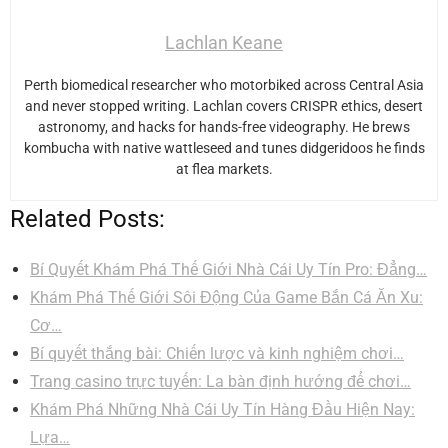
Lachlan Keane
Perth biomedical researcher who motorbiked across Central Asia
and never stopped writing. Lachlan covers CRISPR ethics, desert
astronomy, and hacks for hands-free videography. He brews
kombucha with native wattleseed and tunes didgeridoos he finds
at flea markets.
Related Posts:
Bí Quyết Khám Phá Thế Giới Nhà Cái Uy Tín Pro: Đẳng…
Khám Phá Thế Giới Sôi Động Của Game Bắn Cá Ăn Xu:
Cơ…
Bí quyết thắng bài: Chiến lược và kinh nghiệm chơi…
Trang casino trực tuyến: La bàn định hướng để chơi…
Khám Phá Những Nhà Cái Uy Tín Hàng Đầu Hiện Nay:
Lựa…