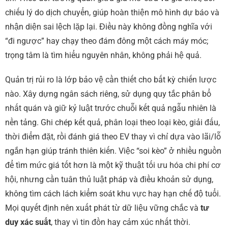
chiếu lý do dịch chuyển, giúp hoàn thiện mô hình dự báo và
nhận diện sai lệch lặp lại. Điều này không đồng nghĩa với
“đi ngược” hay chạy theo đám đông một cách máy móc;
trọng tâm là tìm hiểu nguyên nhân, không phải hệ quả.
Quản trị rủi ro là lớp bảo vệ cần thiết cho bất kỳ chiến lược
nào. Xây dựng ngân sách riêng, sử dụng quy tắc phân bổ
nhất quán và giữ kỷ luật trước chuỗi kết quả ngẫu nhiên là
nền tảng. Ghi chép kết quả, phân loại theo loại kèo, giải đấu,
thời điểm đặt, rồi đánh giá theo EV thay vì chỉ dựa vào lãi/lỗ
ngắn hạn giúp tránh thiên kiến. Việc “soi kèo” ở nhiều nguồn
để tìm mức giá tốt hơn là một kỹ thuật tối ưu hóa chi phí cơ
hội, nhưng cần tuân thủ luật pháp và điều khoản sử dụng,
không tìm cách lách kiểm soát khu vực hay hạn chế độ tuổi.
Mọi quyết định nên xuất phát từ dữ liệu vững chắc và
tư
duy xác suất
, thay vì tin đồn hay cảm xúc nhất thời.