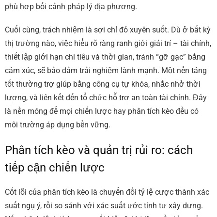
phù hợp bối cảnh pháp lý địa phương.
Cuối cùng, trách nhiệm là sợi chỉ đỏ xuyên suốt. Dù ở bất kỳ
thị trường nào, việc hiểu rõ ràng ranh giới giải trí – tài chính,
thiết lập giới hạn chi tiêu và thời gian, tránh “gỡ gạc” bằng
cảm xúc, sẽ bảo đảm trải nghiệm lành mạnh. Một nền tảng
tốt thường trợ giúp bằng công cụ tự khóa, nhắc nhở thời
lượng, và liên kết đến tổ chức hỗ trợ an toàn tài chính. Đây
là nền móng để mọi chiến lược hay phân tích kèo đều có
môi trường áp dụng bền vững.
Phân tích kèo và quản trị rủi ro: cách
tiếp cận chiến lược
Cốt lõi của phân tích kèo là chuyển đổi tỷ lệ cược thành xác
suất ngụ ý, rồi so sánh với xác suất ước tính tự xây dựng.