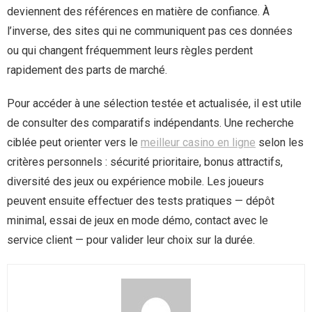
deviennent des références en matière de confiance. À
l’inverse, des sites qui ne communiquent pas ces données
ou qui changent fréquemment leurs règles perdent
rapidement des parts de marché.
Pour accéder à une sélection testée et actualisée, il est utile
de consulter des comparatifs indépendants. Une recherche
ciblée peut orienter vers le
meilleur casino en ligne
selon les
critères personnels : sécurité prioritaire, bonus attractifs,
diversité des jeux ou expérience mobile. Les joueurs
peuvent ensuite effectuer des tests pratiques — dépôt
minimal, essai de jeux en mode démo, contact avec le
service client — pour valider leur choix sur la durée.