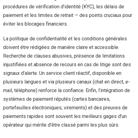
procédures de vérification d’identité (KYC), les délais de
paiement et les limites de retrait — des points cruciaux pour
éviter les blocages financiers.
La politique de confidentialité et les conditions générales
doivent être rédigées de manière claire et accessible.
Recherche de clauses abusives, présence de limitations
injustifiées et absence de recours en cas de litige sont des
signaux d’alerte. Un service client réactif, disponible en
plusieurs langues et via plusieurs canaux (chat en direct, e-
mail, téléphone) renforce la confiance. Enfin, l’intégration de
systèmes de paiement réputés (cartes bancaires,
portefeuilles électroniques, virements) et des preuves de
paiements rapides sont souvent les meilleurs gages d’un
opérateur qui mérite d’être classé parmi les plus sûrs.