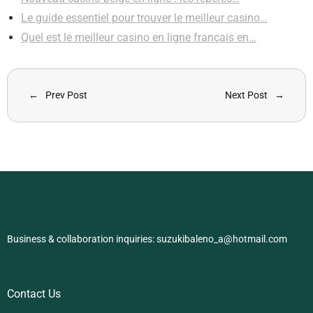
Le guide essentiel pour trouver le meilleur casino…
Quel est le meilleur casino en ligne français en…
Prev Post
Next Post
Business & collaboration inquiries:
suzukibaleno_a@hotmail.com
Contact Us