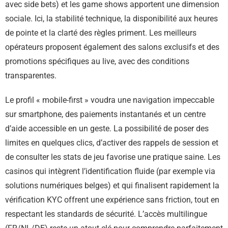
avec side bets) et les game shows apportent une dimension
sociale. Ici, la stabilité technique, la disponibilité aux heures
de pointe et la clarté des règles priment. Les meilleurs
opérateurs proposent également des salons exclusifs et des
promotions spécifiques au live, avec des conditions
transparentes.
Le profil « mobile-first » voudra une navigation impeccable
sur smartphone, des paiements instantanés et un centre
d’aide accessible en un geste. La possibilité de poser des
limites en quelques clics, d’activer des rappels de session et
de consulter les stats de jeu favorise une pratique saine. Les
casinos qui intègrent l’identification fluide (par exemple via
solutions numériques belges) et qui finalisent rapidement la
vérification KYC offrent une expérience sans friction, tout en
respectant les standards de sécurité. L’accès multilingue