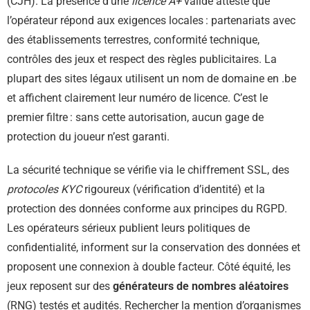
(CJH). La présence d’une
licence A+
valide atteste que
l’opérateur répond aux exigences locales : partenariats avec
des établissements terrestres, conformité technique,
contrôles des jeux et respect des règles publicitaires. La
plupart des sites légaux utilisent un nom de domaine en .be
et affichent clairement leur numéro de licence. C’est le
premier filtre : sans cette autorisation, aucun gage de
protection du joueur n’est garanti.
La sécurité technique se vérifie via le chiffrement SSL, des
protocoles KYC
rigoureux (vérification d’identité) et la
protection des données conforme aux principes du RGPD.
Les opérateurs sérieux publient leurs politiques de
confidentialité, informent sur la conservation des données et
proposent une connexion à double facteur. Côté équité, les
jeux reposent sur des
générateurs de nombres aléatoires
(RNG) testés et audités. Rechercher la mention d’organismes