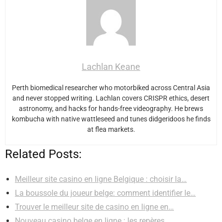
Lachlan Keane
Perth biomedical researcher who motorbiked across Central Asia
and never stopped writing. Lachlan covers CRISPR ethics, desert
astronomy, and hacks for hands-free videography. He brews
kombucha with native wattleseed and tunes didgeridoos he finds
at flea markets.
Related Posts:
Meilleur site casino en ligne Belgique : choisir la…
La boussole du joueur belge: comment identifier le…
Trouver le meilleur site de casino en ligne en…
Nouveau casino belge en ligne : les repères…