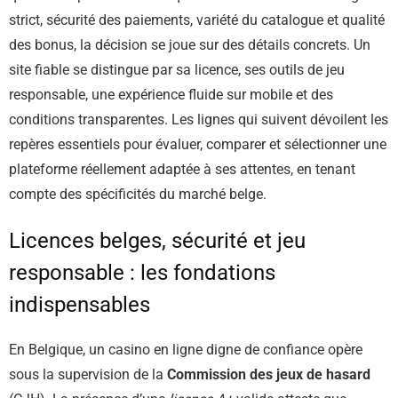
strict, sécurité des paiements, variété du catalogue et qualité
des bonus, la décision se joue sur des détails concrets. Un
site fiable se distingue par sa licence, ses outils de jeu
responsable, une expérience fluide sur mobile et des
conditions transparentes. Les lignes qui suivent dévoilent les
repères essentiels pour évaluer, comparer et sélectionner une
plateforme réellement adaptée à ses attentes, en tenant
compte des spécificités du marché belge.
Licences belges, sécurité et jeu
responsable : les fondations
indispensables
En Belgique, un casino en ligne digne de confiance opère
sous la supervision de la
Commission des jeux de hasard