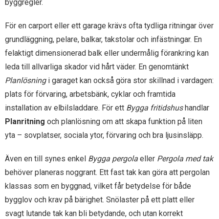
byggregler.
För en carport eller ett garage krävs ofta tydliga ritningar över
grundläggning, pelare, balkar, takstolar och infästningar. En
felaktigt dimensionerad balk eller undermålig förankring kan
leda till allvarliga skador vid hårt väder. En genomtänkt
Planlösning
i garaget kan också göra stor skillnad i vardagen:
plats för förvaring, arbetsbänk, cyklar och framtida
installation av elbilsladdare. För ett
Bygga fritidshus
handlar
Planritning
och planlösning om att skapa funktion på liten
yta – sovplatser, sociala ytor, förvaring och bra ljusinsläpp.
Även en till synes enkel
Bygga pergola
eller
Pergola med tak
behöver planeras noggrant. Ett fast tak kan göra att pergolan
klassas som en byggnad, vilket får betydelse för både
bygglov och krav på bärighet. Snölaster på ett platt eller
svagt lutande tak kan bli betydande, och utan korrekt