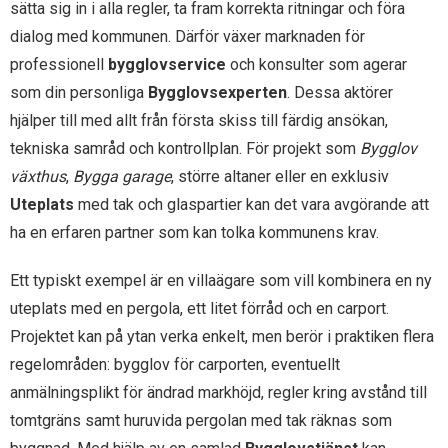
sätta sig in i alla regler, ta fram korrekta ritningar och föra
dialog med kommunen. Därför växer marknaden för
professionell
bygglovservice
och konsulter som agerar
som din personliga
Bygglovsexperten
. Dessa aktörer
hjälper till med allt från första skiss till färdig ansökan,
tekniska samråd och kontrollplan. För projekt som
Bygglov
växthus
,
Bygga garage
, större altaner eller en exklusiv
Uteplats
med tak och glaspartier kan det vara avgörande att
ha en erfaren partner som kan tolka kommunens krav.
Ett typiskt exempel är en villaägare som vill kombinera en ny
uteplats med en pergola, ett litet förråd och en carport.
Projektet kan på ytan verka enkelt, men berör i praktiken flera
regelområden: bygglov för carporten, eventuellt
anmälningsplikt för ändrad markhöjd, regler kring avstånd till
tomtgräns samt huruvida pergolan med tak räknas som