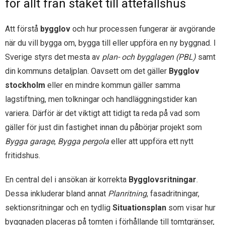
för allt från staket till attefallshus
Att förstå
bygglov
och hur processen fungerar är avgörande
när du vill bygga om, bygga till eller uppföra en ny byggnad. I
Sverige styrs det mesta av
plan- och bygglagen (PBL)
samt
din kommuns detaljplan. Oavsett om det gäller
Bygglov
stockholm
eller en mindre kommun gäller samma
lagstiftning, men tolkningar och handläggningstider kan
variera. Därför är det viktigt att tidigt ta reda på vad som
gäller för just din fastighet innan du påbörjar projekt som
Bygga garage
,
Bygga pergola
eller att uppföra ett nytt
fritidshus.
En central del i ansökan är korrekta
Bygglovsritningar
.
Dessa inkluderar bland annat
Planritning
, fasadritningar,
sektionsritningar och en tydlig
Situationsplan
som visar hur
byggnaden placeras på tomten i förhållande till tomtgränser,