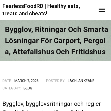
FearlessFoodRD | Healthy eats,
treats and cheats!
Bygglov, Ritningar Och Smarta
Lösningar För Carport, Pergol
A, Attefallshus Och Fritidshus
DATE:
MARCH 7, 2026
POSTED BY:
LACHLAN KEANE
CATEGORY:
BLOG
Bygglov, bygglovsritningar och regler