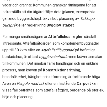
vägar och grannar. Kommunen granskar ritningarna för att
säkerställa att din åtgärd följer detaljplanen, exempelvis
gällande byggnadshöjd, takvinkel, placering av
Takkupa
,
Burspråk
eller regler kring
Bygglov staket
.
För många småhusägare är
Attefallshus regler
särskilt
intressanta. Attefallsåtgärder, som komplementbyggnader
upp till 30 kvm eller en
Attefallstillbyggnad
på befintligt
bostadshus, är oftast
bygglovsbefriade
men kräver anmälan
till kommunen. Det innebär färre handlingar och en enklare
process, men kraven på
Konstruktionsritning
,
brandsäkerhet, bärighet och utformning är fortfarande höga.
Även en
Pergola med tak
eller en fristående
Carport
kan i
vissa fall betraktas som attefallsåtgärd, beroende på storlek,
höjd och placering.