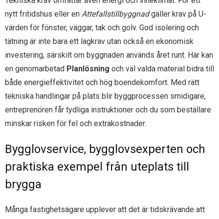
Tekniska krav omfattar även energi och inneklimat. För ett
nytt fritidshus eller en
Attefallstillbyggnad
gäller krav på U-
värden för fönster, väggar, tak och golv. God isolering och
tätning är inte bara ett lagkrav utan också en ekonomisk
investering, särskilt om byggnaden används året runt. Här kan
en genomarbetad
Planlösning
och väl valda material bidra till
både energieffektivitet och hög boendekomfort. Med rätt
tekniska handlingar på plats blir byggprocessen smidigare,
entreprenören får tydliga instruktioner och du som beställare
minskar risken för fel och extrakostnader.
Bygglovservice, bygglovsexperten och
praktiska exempel från uteplats till
brygga
Många fastighetsägare upplever att det är tidskrävande att