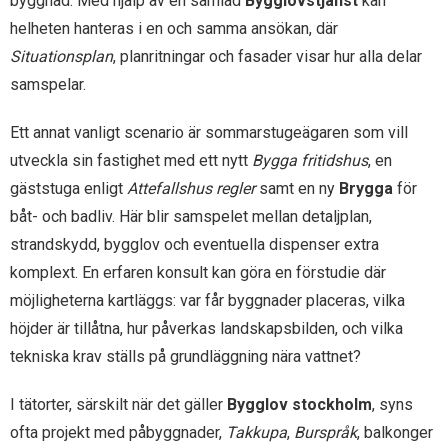
byggnad. Med hjälp av en samlad
Bygglovstjänst
kan
helheten hanteras i en och samma ansökan, där
Situationsplan
, planritningar och fasader visar hur alla delar
samspelar.
Ett annat vanligt scenario är sommarstugeägaren som vill
utveckla sin fastighet med ett nytt
Bygga fritidshus
, en
gäststuga enligt
Attefallshus regler
samt en ny
Brygga
för
båt- och badliv. Här blir samspelet mellan detaljplan,
strandskydd, bygglov och eventuella dispenser extra
komplext. En erfaren konsult kan göra en förstudie där
möjligheterna kartläggs: var får byggnader placeras, vilka
höjder är tillåtna, hur påverkas landskapsbilden, och vilka
tekniska krav ställs på grundläggning nära vattnet?
I tätorter, särskilt när det gäller
Bygglov stockholm
, syns
ofta projekt med påbyggnader,
Takkupa
,
Burspråk
, balkonger