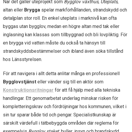
När det gäller uteprojekt som
Bygglov växthus
,
Uteplats
,
altan eller
Brygga
spelar markförhållanden, strandskydd och
detaljplan stor roll. En enkel uteplats i marknivå kan ofta
byggas utan bygglov, medan en högre altan med tak eller
inglasning kan klassas som tillbyggnad och bli lovpliktig. För
en brygga vid vatten måste du också ta hänsyn till
strandskyddsbestämmelser och ibland även söka tillstånd
hos Länsstyrelsen.
För att navigera i allt detta anlitar många en professionell
Bygglovstjänst
eller vänder sig till en aktör som
Konstruktionsritningar
för att få hjälp med alla tekniska
handlingar. Ett genomarbetat underlag minskar risken för
kompletteringskrav och fördröjningar hos kommunen, vilket i
sin tur sparar både tid och pengar. Specialistkunskap är
särskilt värdefull i tätbebyggda områden där reglerna för
exempelvis
Bygglov staket
, buller, insyn och brandskydd