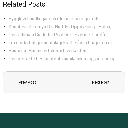
Related Posts:
Bygglovshandlingar och ritningar som gör ditt…
Konsten att Förnya Din Hud: En Djupdykning i Botox,…
Den Ultimata Guide till Peptider i Sverige: Förstå,…
Fra opstart til gennemslagskraft: Sådan bruger du et…
Häuser in Husum erfolgreich verkaufen:…
Den perfekte bryllupsfest: musikalsk magi, personlig…
Prev Post
Next Post