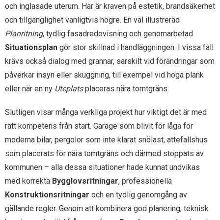
och inglasade uterum. Här är kraven på estetik, brandsäkerhet
och tillgänglighet vanligtvis högre. En väl illustrerad
Planritning
, tydlig fasadredovisning och genomarbetad
Situationsplan
gör stor skillnad i handläggningen. I vissa fall
krävs också dialog med grannar, särskilt vid förändringar som
påverkar insyn eller skuggning, till exempel vid höga plank
eller när en ny
Uteplats
placeras nära tomtgräns.
Slutligen visar många verkliga projekt hur viktigt det är med
rätt kompetens från start. Garage som blivit för låga för
moderna bilar, pergolor som inte klarat snölast, attefallshus
som placerats för nära tomtgräns och därmed stoppats av
kommunen – alla dessa situationer hade kunnat undvikas
med korrekta
Bygglovsritningar
, professionella
Konstruktionsritningar
och en tydlig genomgång av
gällande regler. Genom att kombinera god planering, teknisk