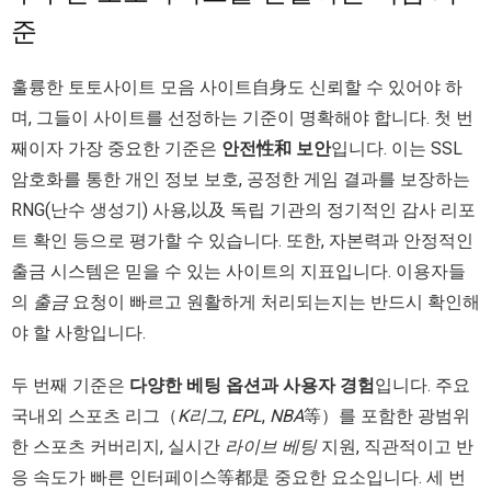
준
훌륭한 토토사이트 모음 사이트自身도 신뢰할 수 있어야 하
며, 그들이 사이트를 선정하는 기준이 명확해야 합니다. 첫 번
째이자 가장 중요한 기준은
안전性和 보안
입니다. 이는 SSL
암호화를 통한 개인 정보 보호, 공정한 게임 결과를 보장하는
RNG(난수 생성기) 사용,以及 독립 기관의 정기적인 감사 리포
트 확인 등으로 평가할 수 있습니다. 또한, 자본력과 안정적인
출금 시스템은 믿을 수 있는 사이트의 지표입니다. 이용자들
의
출금
요청이 빠르고 원활하게 처리되는지는 반드시 확인해
야 할 사항입니다.
두 번째 기준은
다양한 베팅 옵션과 사용자 경험
입니다. 주요
국내외 스포츠 리그（
K리그
,
EPL
,
NBA
等）를 포함한 광범위
한 스포츠 커버리지, 실시간
라이브 베팅
지원, 직관적이고 반
응 속도가 빠른 인터페이스等都是 중요한 요소입니다. 세 번