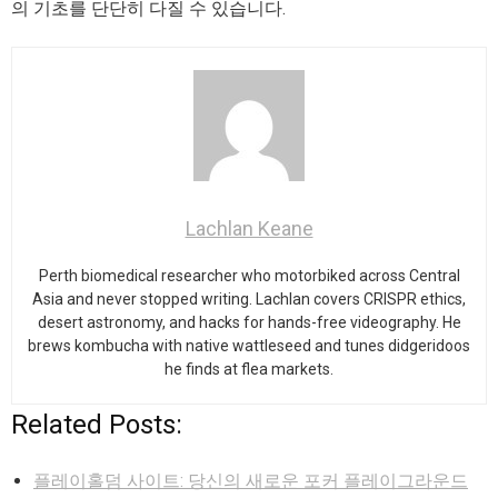
의 기초를 단단히 다질 수 있습니다.
Lachlan Keane
Perth biomedical researcher who motorbiked across Central
Asia and never stopped writing. Lachlan covers CRISPR ethics,
desert astronomy, and hacks for hands-free videography. He
brews kombucha with native wattleseed and tunes didgeridoos
he finds at flea markets.
Related Posts:
플레이홀덤 사이트: 당신의 새로운 포커 플레이그라운드