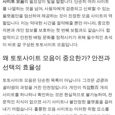
사이트 모음
의 필요성이 빛을 발합니다. 단순히 여러 사이트
를 나열하는 것을 넘어, 사용자에게 검증되고 신뢰할 수 있는
플랫폼만을 엄선하여 제공하는 것이 진정한 모음 사이트의 역
할입니다. 이는 막대한 시간을 절약해줄 뿐만 아니라, 중요한
자본과 개인 정보를 보호하는 첫 번째 보험과도 같습니다. 합
법적이고 안전한 배팅 문화를 정착시키기 위해 필수적인 초석
이 바로 잘 구성된 토토사이트 모음입니다.
왜 토토사이트 모음이 중요한가? 안전과
선택의 효율성
토토사이트 모음은 단순한 목록이 아닙니다. 그것은
검증
과
필터링
의 과정을 거친 안전망입니다. 개인이 직접数百 개의
사이트를 하나하나 확인하는 것은 현실적으로 불가능하며, 전
문적인 지식이 없으면 사기 사이트나 불안정한 플랫폼을 걸러
내기 어렵습니다. 훌륭한 모음 사이트는 이러한 위험 요소를