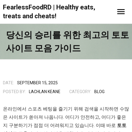
FearlessFoodRD | Healthy eats,
treats and cheats!
당신의 승리를 위한 최고의 토토
사이트 모음 가이드
DATE:
SEPTEMBER 15, 2025
POSTED BY:
LACHLAN KEANE
CATEGORY:
BLOG
온라인에서 스포츠 베팅을 즐기기 위해 검색을 시작하면 수많
은 사이트가 쏟아져 나옵니다. 어디가 안전하고, 어디가 좋은
지 구분하기가 점점 더 어려워지고 있습니다. 이때 바로
토토