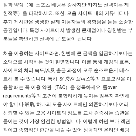
점과 약점（예: 스포츠 베팅은 강하지만 카지노 선택지는 제
한적等）을 파악하세요. 또한, 모음 사이트 내의 커뮤니티나
후기 게시판은 생생한 실제 이용자들의 경험담을 듣는 소중한
공간입니다. 특정 사이트에서 발생한 문제점이나 칭찬받는 부
분들을 확인하면 선택에 큰 도움이 됩니다.
처음 이용하는 사이트라면, 한번에 큰 금액을 입금하기보다는
소액으로 시작하는 것이 현명합니다. 이를 통해 게임의 흐름,
사이트의 처리 속도,以及 출금 과정이 모두 순조로운지 테스
트해 볼 수 있습니다. 특히
첫 충전 보너스
等의 프로모션을 이
용할 때는 꼭 이용 약관（T&C）을 정독하세요. 롤over
requirements等의 조건이 불합리하게 높지는 않은지 확인해
야 합니다.最后, 하나의 모음 사이트에만 의존하기보다 여러
신뢰할 수 있는 모음 사이트의 정보를 교차 검증하는 습관을
들이는 것이 가장 안전한 방법입니다. 이렇게 하면 보다 객관
적이고 종합적인 판단을 내릴 수 있어 성공적인 온라인 베팅