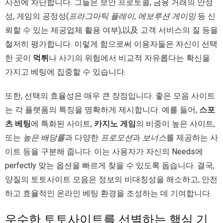
사전에 차단합니다. 그들은 보안 프로토콜, 금융 거래의 안정
성, 게임의 공정성(
프라그마틱 플레이
,
에보루션 게이밍
등 신
뢰할 수 있는 제공업체 활용 여부),以及 고객 서비스의 질 등을
철저히 평가합니다. 이렇게 함으로써 이용자들은 자신이 선택
한 곳이
먹튀
나 사기의 위험에서 비교적 자유롭다는 확신을
가지고 베팅에 집중할 수 있습니다.
또한, 선택의 효율성은 매우 큰 장점입니다. 좋은 모음 사이트
는 각 플랫폼의 특징을 명확하게 제시합니다. 예를 들어,
스포
츠 베팅
에 특화된 사이트,
카지노 게임
의 비중이 높은 사이트,
또는
높은 배당률
과 다양한
프로모션
과
보너스
를 제공하는 사
이트 등을 구분해 줍니다. 이는 사용자가 자신의 Needs에
perfectly 맞는 옵션을 빠르게 찾을 수 있도록 돕습니다. 결국,
양질의 토토사이트 모음은 정보의 비대칭성을 해소하고, 안전
하고 효율적인 온라인 베팅 환경을 조성하는 데 기여합니다.
우수한 토토사이트를 선별하는 핵심 기