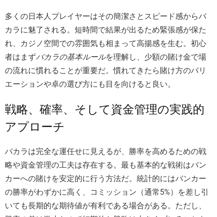
多くの日本人プレイヤーはその簡潔さとスピード感からバ
カラに魅了される。短時間で結果が出るため緊張感が保た
れ、カジノ空間での雰囲気も相まって高揚感を生む。初心
者はまず
バカラの基本ルール
を理解し、少額の賭け金で場
の流れに慣れることが重要だ。慣れてきたら賭け方のバリ
エーションや卓の選び方にも目を向けると良い。
戦略、確率、そして資金管理の実践的
アプローチ
バカラは完全な運任せに見えるが、勝率を高めるための戦
略や資金管理の工夫は存在する。最も基本的な戦術はバン
カーへの賭けを安定的に行う方法だ。統計的にはバンカー
の勝率がわずかに高く、コミッション（通常5%）を差し引
いても長期的な期待値が有利である場合がある。ただし、