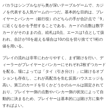
バカラはシンプルながら奥が深いテーブルゲームで、カジ
ノを代表する人気ゲームの一つだ。基本的な目的は、プレ
イヤーとバンカー（銀行役）のどちらの手が合計点で「9」
に近くなるかを予想することである。カードの点数は数字
カードがそのままの点、絵札は0点、エースは1点として扱
われ、合計が10を超える場合は10の位を切り捨てて1桁の
値を用いる。
プレイの流れは非常にわかりやすく、まず賭けを行い、デ
ィーラーがプレイヤーとバンカーにそれぞれ2枚ずつカード
を配る。場によっては「タイ（引き分け）」に賭けるオプ
ションも存在し、これが高配当を生む反面ハウスエッジも
高い。第三のカードを引くかどうかのルールは固定されて
おり、プレイヤー側の点数やバンカー側の状況によって自
動的に決まるため、プレイヤーは基本的には賭け方に集中
すればよい。