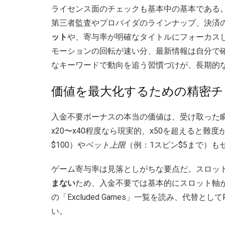
ライセンス面のチェックも基本中の基本である。
第三者監査やプロバイダのラインナップ、決済
ット
や、寄与率が明確なタイトルにフォーカス
モーションの回転が速い分、最新情報は自分で
なキーワードで動向を追う習慣づけが、長期的
価値を最大化するための精密チ
入金不要ボーナスの本当の価値は、受け取った
x20〜x40程度なら現実的、x50を超えると難
$100）や
ベット上限
（例：1スピン$5まで）
ゲーム寄与率は見落としがちな要点だ。スロット1
まない
ため、入金不要では基本的にスロット軸
の「Excluded Games」一覧を読み、代替として
い。