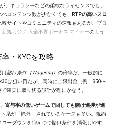
すが、キュラソーなどの柔軟なライセンスでも、
比べコンテンツ数が少なくても、
RTPの高いスロ
比較サイトやコミュニティの速報もあるが、プロ
、
新規カジノ 入金不要ボーナス マイナー
のよう
率・KYCを攻略
要は
賭け条件（Wagering）
の倍率だ。一般的に
x30は狙い目だが、同時に
上限出金
（例：$50〜
用で確実に取り切る設計が理にかなう。
い。
寄与率の低いゲームで回しても賭け進捗が進
ット系が「除外」されているケースも多い。規約
ドローダウンを抑えつつ賭け条件を消化しやす