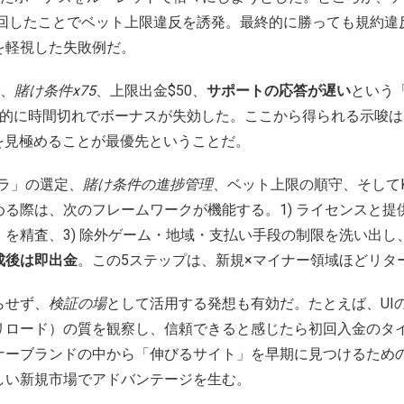
0で回したことでベット上限違反を誘発。最終的に勝っても規約
を軽視した失敗例だ。
で、
賭け条件x75
、上限出金$50、
サポートの応答が遅い
という
終的に時間切れでボーナスが失効した。ここから得られる示唆
を見極めることが最優先ということだ。
ボラ」の選定、
賭け条件の進捗管理
、ベット上限の順守、そして
る際は、次のフレームワークが機能する。1) ライセンスと提供
精査、3) 除外ゲーム・地域・支払い手段の制限を洗い出し、4
成後は即出金
。この5ステップは、新規×マイナー領域ほどリタ
らせず、
検証の場
として活用する発想も有効だ。たとえば、UI
リロード）の質を観察し、信頼できると感じたら初回入金のタ
ナーブランドの中から「伸びるサイト」を早期に見つけるため
しい新規市場でアドバンテージを生む。