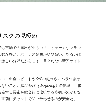
リスクの見極め
でも市場での露出が小さい「
マイナー
」なブラン
回数が多い、ボーナス金額がやや高い、あるいは
の激しい分野だからこそ、目立たない新興サイト
い、出金スピードやKYCの厳格さにバラつきが
しないこと。
賭け条件（Wagering）
の倍率、
上限
左右する要素を総合的に比較する姿勢が欠かせな
は事前にチャットで問い合わせるのが安全だ。