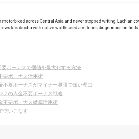
 motorbiked across Central Asia and never stopped writing. Lachlan co
brews kombucha with native wattleseed and tunes didgeridoos he finds 
不要ボーナスで価値を最大化する方法
不要ボーナス活用術
金不要ボーナスがマイナー界隈で熱い理由
ジノの入金不要ボーナス戦略
金不要ボーナス徹底活用術
で使いこなす